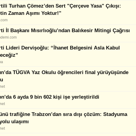
rtili Turhan Çömez’den Sert "Çerçeve Yasa" Çıkışı:
etin Zaman Aşımı Yoktur!"
m.com
rti İl Başkanı Mısırlıoğlu’ndan Balıkesir Mitingi Çağrısı
ndemi.com
rti Lideri Dervişoğlu: “İhanet Belgesini Asla Kabul
eceğiz”
ma
un’da TÜGVA Yaz Okulu öğrencileri final yürüyüşünde
tu
net
n’da 6 ayda 9 bin 602 kişi işe yerleştirildi
net
ünü trafiğine Trabzon’dan sıra dışı çözüm: Stadyuma
yolu ulaşımı
net