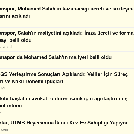
onspor, Mohamed Salah'ın kazanacağı ücreti ve sözleşm
arını açıkladı
nspor, Salah'ın maliyetini açıkladı: İmza ücreti ve forma
payı belli oldu
Gazetesi
nspor’da Mohamed Salah’ın maliyeti belli oldu
GS Yerleştirme Sonuçları Açıklandı: Veliler İçin Süreç
i ve Nakil Dönemi İpuçları
liği
akibi başlatan avukatı öldüren sanık için ağırlaştırılmış
et istemi
k
lar, UTMB Heyecanına İkinci Kez Ev Sahipliği Yapıyor
r.com