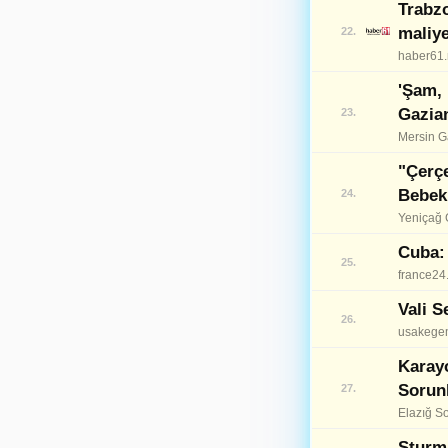
Trabz
Muş
49
maliye
22.
Nevşehir
50
haber61.
'Şam,
Niğde
51
Gazian
23.
Ordu
52
Mersin G
"Çerçe
Rize
53
Bebek 
24.
Sakarya
54
Yeniçağ 
Samsun
Cuba:
55
25.
france24
Siirt
56
Vali S
26.
Sinop
57
usakegem
Karayo
Sivas
58
Sorun
27.
Tekirdağ
59
Elazığ S
Tokat
Sturm 
60