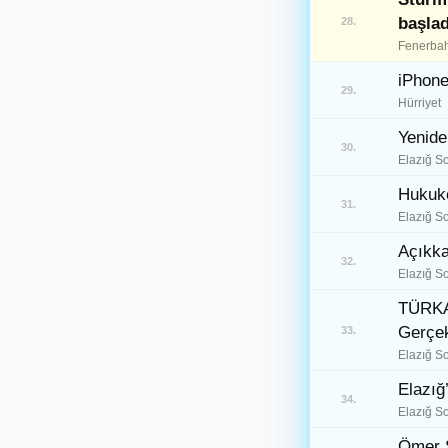
başlad
28.
Trabzon
61
Fenerbah
Tunceli
62
iPhone
29.
Hürriyet
Şanlıurfa
63
Yenide
30.
Uşak
64
Elazığ S
Van
Hukukç
65
31.
Elazığ S
Yozgat
66
Açıkka
32.
Zonguldak
67
Elazığ S
TÜRKAV
Aksaray
68
Gerçek
33.
Bayburt
69
Elazığ S
Karaman
Elazığ
70
34.
Elazığ S
Kırıkkale
71
Ömer S