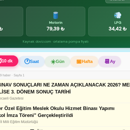
🛢️
💨
Motorin
LPG
 ₺
79,39 ₺
34,42 ₺
Kaynak: doviz.com · ortalama pompa fiyatı
⏱
10 dk
🕐
☀️
📅
📆
Saat
Gün
Hafta
Ay
9 haber · Sayfa 1
SINAV SONUÇLARI NE ZAMAN AÇIKLANACAK 2026? ME
LİSE 3. DÖNEM SONUÇ TARİHİ
caeli Gazetesi
r Özel Eğitim Meslek Okulu Hizmet Binası Yapımı
ol İmza Töreni" Gerçekleştirildi
İl Milli Eğitim Müdürlüğü