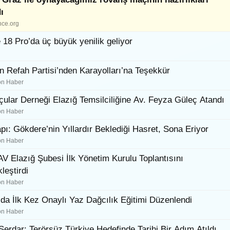
ı
ce.org
 18 Pro’da üç büyük yenilik geliyor
n Refah Partisi’nden Karayolları’na Teşekkür
on Haber
ular Derneği Elazığ Temsilciliğine Av. Feyza Güleç Atandı
on Haber
pı: Gökdere’nin Yıllardır Beklediği Hasret, Sona Eriyor
on Haber
 Elazığ Şubesi İlk Yönetim Kurulu Toplantısını
leştirdi
on Haber
’da İlk Kez Onaylı Yaz Dağcılık Eğitimi Düzenlendi
on Haber
erdar: Terörsüz Türkiye Hedefinde Tarihi Bir Adım Atıldı