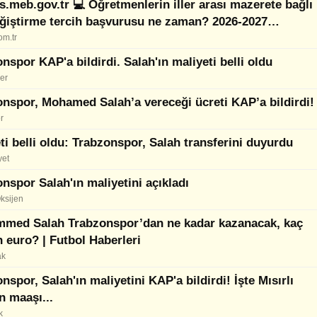
.meb.gov.tr 💻 Öğretmenlerin iller arası mazerete bağlı
eğiştirme tercih başvurusu ne zaman? 2026-2027
enlerin il dışı atama sonuçları ne zaman açıklanacak?
om.tr
nspor KAP'a bildirdi. Salah'ın maliyeti belli oldu
er
nspor, Mohamed Salah’a vereceği ücreti KAP’a bildirdi!
r
ti belli oldu: Trabzonspor, Salah transferini duyurdu
yet
nspor Salah'ın maliyetini açıkladı
ksijen
med Salah Trabzonspor’dan ne kadar kazanacak, kaç
 euro? | Futbol Haberleri
ak
nspor, Salah'ın maliyetini KAP'a bildirdi! İşte Mısırlı
ın maaşı...
k