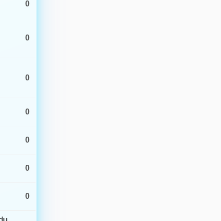
0
Akçadağ (Malatya)
1.6
16:28 · 11.0 km
Pazarcık (Kahramanmaraş)
1.1
0
16:04 · 7.3 km
Akçadağ (Malatya)
1.9
15:54 · 10.7 km
0
0
0
0
0
ldu