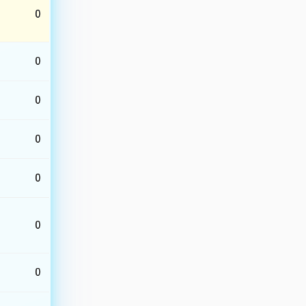
Saimbeyli (Adana)
1.1
19:23 · 7.2 km
0
Simav (Kütahya)
1.3
19:15 · 9.1 km
0
Marmaris (Muğla)
2.2
19:09 · 71.2 km
0
Kadirli (Osmaniye)
1.3
18:43 · 7.0 km
0
Akçadağ (Malatya)
1.0
18:03 · 10.9 km
0
Yeşilyurt (Malatya)
1.1
17:58 · 7.0 km
0
Simav (Kütahya)
0.9
17:13 · 6.3 km
0
Kale (Malatya)
1.2
17:13 · 10.3 km