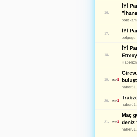
İYİ Pa
Kayseri
38
"İhan
16.
politika
Kırklareli
39
İYİ Pa
Kırşehir
17.
40
bolgegu
Kocaeli
41
İYİ Pa
Etmey
18.
Konya
42
Haberiz
Kütahya
43
Gires
buluş
19.
Malatya
44
haber61.
Manisa
45
Trabzo
20.
haber61.
Kahramanmaraş
46
Maç g
Mardin
47
deniz 
21.
Muğla
haber61.
48