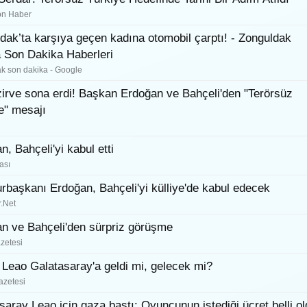
on Haber
dak’ta karşıya geçen kadına otomobil çarptı! - Zonguldak
 Son Dakika Haberleri
k son dakika - Google
 zirve sona erdi! Başkan Erdoğan ve Bahçeli'den "Terörsüz
e" mesajı
n, Bahçeli'yi kabul etti
ası
başkanı Erdoğan, Bahçeli'yi külliye'de kabul edecek
.Net
n ve Bahçeli'den sürpriz görüşme
zetesi
 Leao Galatasaray'a geldi mi, gelecek mi?
zetesi
saray Leao için gaza bastı: Oyuncunun istediği ücret belli o