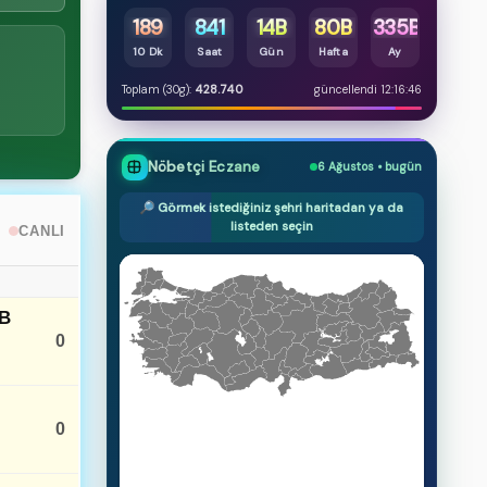
189
841
14B
80B
335B
10 Dk
Saat
Gün
Hafta
Ay
Toplam (30g):
428.740
güncellendi 12:16:46
Nöbetçi Eczane
6 Ağustos • bugün
🔎 Görmek istediğiniz şehri haritadan ya da
listeden seçin
CANLI
B
0
0