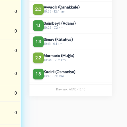
19:33 · 12.4 km
0
Saimbeyli (Adana)
1.1
19:23 · 7.2 km
Simav (Kütahya)
1.3
0
19:15 · 9.1 km
Marmaris (Muğla)
2.2
19:09 · 71.2 km
0
Kadirli (Osmaniye)
1.3
18:43 · 7.0 km
0
Akçadağ (Malatya)
1.0
18:03 · 10.9 km
Kaynak: AFAD ·
12:16
Yeşilyurt (Malatya)
0
1.1
17:58 · 7.0 km
Simav (Kütahya)
0.9
0
17:13 · 6.3 km
Kale (Malatya)