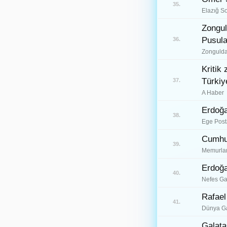
35.
Batman
72
Elazığ S
Zongul
Şırnak
73
Pusula
36.
Bartın
74
Zongulda
Ardahan
Kritik
75
Türkiy
37.
Iğdır
76
A Haber
Yalova
77
Erdoğa
38.
Ege Post
Karabük
78
Cumhur
39.
Kilis
79
Memurlar
Osmaniye
Erdoğa
80
40.
Nefes Ga
Düzce
81
Rafael
41.
Dünya Ga
Galata