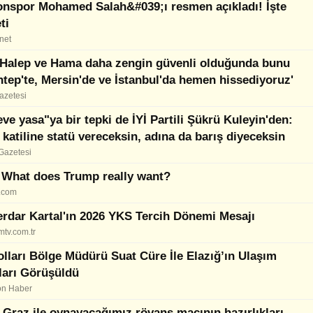
onspor Mohamed Salah&#039;ı resmen açıkladı! İşte
ti
net
 Halep ve Hama daha zengin güvenli olduğunda bunu
tep'te, Mersin'de ve İstanbul'da hemen hissediyoruz'
azetesi
ve yasa"ya bir tepki de İYİ Partili Şükrü Kuleyin'den:
katiline statü vereceksin, adına da barış diyeceksin
Gazetesi
 What does Trump really want?
.com
erdar Kartal'ın 2026 YKS Tercih Dönemi Mesajı
tv.com.tr
lları Bölge Müdürü Suat Cüre İle Elazığ’ın Ulaşım
ları Görüşüldü
on Haber
Graz ile oynayacağımız rövanş maçının hazırlıkları