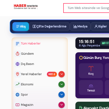
Akış
Çifte Değerlendirme
Medya
Kişiler
15:16:53
$
Dola
Tüm Haberler
BIS
6 Ağu Perşembe
Gündem
Günün Burç Yor
Dış Basın
Koç
Yerel Haberler
81 il
Tüm Yerel Haberler
☰
Ekonomi
Terazi
Adana
Tüm Ekonomi
01
☰
Spor
Adıyaman
02
Altın Fiyatları
Tüm Spor
☰
Magazin
Akaryakıt Fiyatla