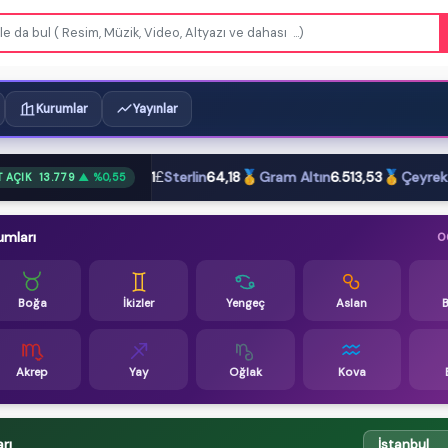
Kurumlar
Yayınlar
€
£
🥇
🥇
r
47,57
Euro
54,91
Sterlin
64,18
Gram Altın
6.513,53
Çeyrek Altın
T AÇIK
13.779
▲ %0,55
umları
0
Boğa
İkizler
Yengeç
Aslan
Akrep
Yay
Oğlak
Kova
rı