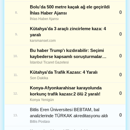
Bolu’da 500 metre kaçak ağ ele geçirildi
0
İhlas Haber Ajansı
8.
İhlas Haber Ajansı
Kütahya’da 3 araçlı zincirleme kaza: 4
0
yaralı
9.
karsmanset.com
Bu haber Trump'ı kızdırabilir: Seçimi
0
kaybederse kapsamlı soruşturmalar
10.
planlanıyor
İstanbul Ticaret Gazetesi
Kütahya'da Trafik Kazası: 4 Yaralı
0
11.
Son Dakika
Konya-Afyonkarahisar karayolunda
0
korkunç trafik kazası:2 ölü 2 yaralı!
12.
Konya Yenigün
Bitlis Eren Üniversitesi BEBTAM, bal
0
analizlerinde TÜRKAK akreditasyonu aldı
13.
Bitlis Postası