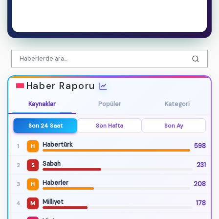
Haber Raporu
Kaynaklar
Popüler
Kategori
Son 24 Saat
Son Hafta
Son Ay
Habertürk
598
1
H
Sabah
231
2
S
Haberler
208
3
H
Milliyet
178
4
M