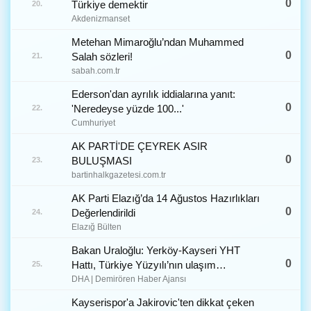
0
Türkiye demektir
20.
Akdenizmanset
Metehan Mimaroğlu’ndan Muhammed
0
Salah sözleri!
21.
sabah.com.tr
Ederson'dan ayrılık iddialarına yanıt:
0
'Neredeyse yüzde 100...'
22.
Cumhuriyet
AK PARTİ'DE ÇEYREK ASIR
0
BULUŞMASI
23.
bartinhalkgazetesi.com.tr
AK Parti Elazığ’da 14 Ağustos Hazırlıkları
0
Değerlendirildi
24.
Elazığ Bülten
Bakan Uraloğlu: Yerköy-Kayseri YHT
0
Hattı, Türkiye Yüzyılı’nın ulaşım
25.
vizyonunun somut bir ifadesidir (3)
DHA | Demirören Haber Ajansı
Kayserispor'a Jakirovic'ten dikkat çeken