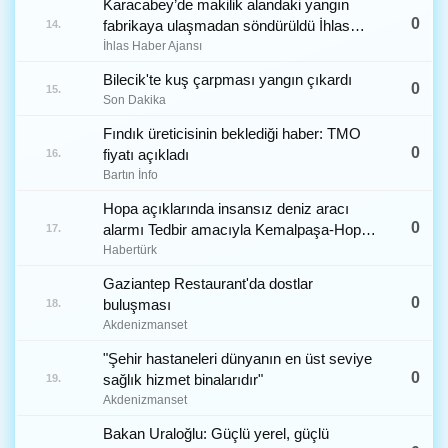
Karacabey’de makilik alandaki yangın
0
fabrikaya ulaşmadan söndürüldü İhlas
14.
Haber Ajansı
İhlas Haber Ajansı
Bilecik'te kuş çarpması yangın çıkardı
0
15.
Son Dakika
Fındık üreticisinin beklediği haber: TMO
0
fiyatı açıkladı
16.
Bartın İnfo
Hopa açıklarında insansız deniz aracı
0
alarmı Tedbir amacıyla Kemalpaşa-Hopa
17.
karayolu çift yönlü olarak ulaşıma
Habertürk
kapatıldı
Gaziantep Restaurant'da dostlar
0
buluşması
18.
Akdenizmanset
"Şehir hastaneleri dünyanın en üst seviye
0
sağlık hizmet binalarıdır"
19.
Akdenizmanset
Bakan Uraloğlu: Güçlü yerel, güçlü