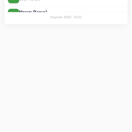
Meram (Konya)
0.7
00:48 · 7.0 km
Kaynak: AFAD ·
19:42
Simav (Kütahya)
1.0
00:39 · 7.9 km
Ege Denizi - Kuşadası Körfezi - [14.72 km] Söke (Aydın)
1.8
00:38 · 12.4 km
Dmanisi, Kvemo Kartli (Gürcistan) - [67.16 km] Akyaka (Kars)
1.6
00:20 · 8.0 km
Elbistan (Kahramanmaraş)
1.2
00:19 · 7.1 km
Beypazarı (Ankara)
0.9
23:54 · 7.1 km
Saimbeyli (Adana)
1.3
23:41 · 7.0 km
Doğanşehir (Malatya)
1.1
02:40 · 12.2 km