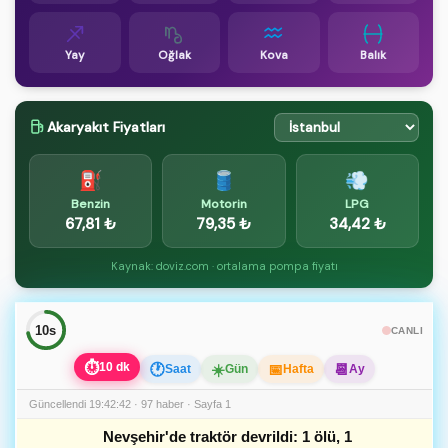
Yay
Oğlak
Kova
Balık
Akaryakıt Fiyatları
⛽
🛢️
💨
Benzin
Motorin
LPG
67,81 ₺
79,35 ₺
34,42 ₺
Kaynak: doviz.com · ortalama pompa fiyatı
9s
CANLI
⏱
10 dk
🕐
☀️
📅
📆
Saat
Gün
Hafta
Ay
Güncellendi 19:42:42 · 97 haber · Sayfa 1
Nevşehir'de traktör devrildi: 1 ölü, 1