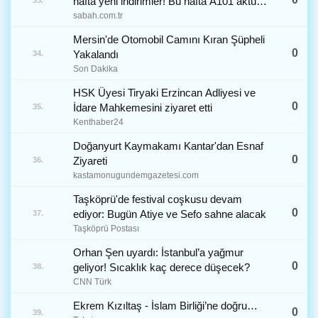
hafta yeni indirimler! Bu hafta A101 aktüel
33.
ürünler neler?
sabah.com.tr
Mersin'de Otomobil Camını Kıran Şüpheli
0
Yakalandı
34.
Son Dakika
HSK Üyesi Tiryaki Erzincan Adliyesi ve
0
İdare Mahkemesini ziyaret etti
35.
Kenthaber24
Doğanyurt Kaymakamı Kantar'dan Esnaf
0
Ziyareti
36.
kastamonugundemgazetesi.com
Taşköprü'de festival coşkusu devam
0
ediyor: Bugün Atiye ve Sefo sahne alacak
37.
Taşköprü Postası
Orhan Şen uyardı: İstanbul’a yağmur
0
geliyor! Sıcaklık kaç derece düşecek?
38.
CNN Türk
Ekrem Kızıltaş - İslam Birliği’ne doğru…
0
39.