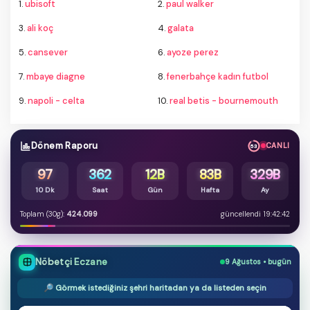
1.
ubisoft
2.
paul walker
3.
ali koç
4.
galata
5.
cansever
6.
ayoze perez
7.
mbaye diagne
8.
fenerbahçe kadın futbol
9.
napoli - celta
10.
real betis - bournemouth
Dönem Raporu
CANLI
52
97
362
12B
83B
329B
10 Dk
Saat
Gün
Hafta
Ay
Toplam (30g):
424.099
güncellendi 19:42:42
Nöbetçi Eczane
9 Ağustos • bugün
🔎 Görmek istediğiniz şehri haritadan ya da listeden seçin