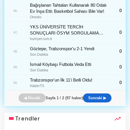
Bağışlanan Tahtaları Kullanarak 80 Odalı
0
Ev İnşa Etti: Basketbol Sahası Bile Var!
46.
Onedio
YKS ÜNİVERSİTE TERCİH
0
SONUÇLARI ÖSYM SORGULAMA
47.
EKRANI VE 2026 AÇIKLANMA TARİHİ ||
hurriyet.com.tr
YKS tercih sonuçları (üniversite
Göztepe, Trabzonspor'u 2-1 Yendi
0
yerleştirme) ne zaman açıklanacak,
48.
Son Dakika
ayın...
İsmail Köybaşı Futbola Veda Etti
0
49.
Son Dakika
Trabzonspor'un İlk 11'i Belli Oldu!
0
50.
HaberTS
◀ Önceki
Sayfa 1 / 2 (97 haber)
Sonraki ▶
Trendler