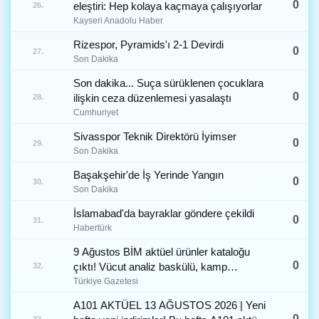
0
eleştiri: Hep kolaya kaçmaya çalışıyorlar
26.
Kayseri Anadolu Haber
Rizespor, Pyramids'ı 2-1 Devirdi
0
27.
Son Dakika
Son dakika... Suça sürüklenen çocuklara
0
ilişkin ceza düzenlemesi yasalaştı
28.
Cumhuriyet
Sivasspor Teknik Direktörü İyimser
0
29.
Son Dakika
Başakşehir'de İş Yerinde Yangın
0
30.
Son Dakika
İslamabad'da bayraklar göndere çekildi
0
31.
Habertürk
9 Ağustos BİM aktüel ürünler kataloğu
0
çıktı! Vücut analiz baskülü, kamp
32.
sandalyesi ve daha fazlası raflara geliyor
Türkiye Gazetesi
A101 AKTÜEL 13 AĞUSTOS 2026 | Yeni
0