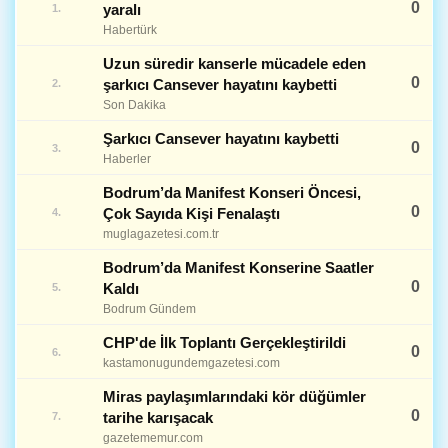
0
yaralı
1.
Habertürk
Uzun süredir kanserle mücadele eden
0
şarkıcı Cansever hayatını kaybetti
2.
Son Dakika
Şarkıcı Cansever hayatını kaybetti
0
3.
Haberler
Bodrum’da Manifest Konseri Öncesi,
0
Çok Sayıda Kişi Fenalaştı
4.
muglagazetesi.com.tr
Bodrum’da Manifest Konserine Saatler
0
Kaldı
5.
Bodrum Gündem
CHP'de İlk Toplantı Gerçekleştirildi
0
6.
kastamonugundemgazetesi.com
Miras paylaşımlarındaki kör düğümler
0
tarihe karışacak
7.
gazetememur.com