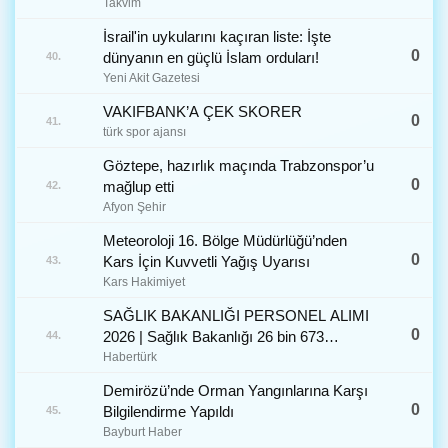
Takvim
İsrail'in uykularını kaçıran liste: İşte
0
dünyanın en güçlü İslam orduları!
40.
Yeni Akit Gazetesi
VAKIFBANK’A ÇEK SKORER
0
41.
türk spor ajansı
Göztepe, hazırlık maçında Trabzonspor’u
0
mağlup etti
42.
Afyon Şehir
Meteoroloji 16. Bölge Müdürlüğü’nden
0
Kars İçin Kuvvetli Yağış Uyarısı
43.
Kars Hakimiyet
SAĞLIK BAKANLIĞI PERSONEL ALIMI
0
2026 | Sağlık Bakanlığı 26 bin 673
44.
personel alımı başvuruları ne zaman,
Habertürk
kadro ve branş dağılımı nasıl?
Demirözü’nde Orman Yangınlarına Karşı
0
Bilgilendirme Yapıldı
45.
Bayburt Haber