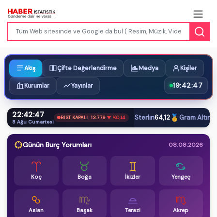
Akış
Çifte Değerlendirme
Medya
Kişiler
19:42:47
Kurumlar
Yayınlar
22:42:47
$
€
£
🥇
Dolar
47,61
Euro
54,87
Sterlin
64,12
Gram Altın
6.66
BIST KAPALI
13.779
▼ %0,14
8 Ağu Cumartesi
Günün Burç Yorumları
08.08.2026
Koç
Boğa
İkizler
Yengeç
Aslan
Başak
Terazi
Akrep