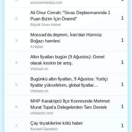
erzurummedya.com
Ali Onur Cerrah: “Sivas Deplasmanında 1
1
Puan Bizim İçin Önemli”
2.
Büyük Sivas Haber
Mossad'da deprem, İran'dan Hürmüz
1
Boğazı hamlesi
3.
A Haber
Altın fiyatları bugün (9 Ağustos): Genel
1
olarak keskin bir artış.
4.
Vietnam.vn
Bugünkü altın fiyatları, 9 Ağustos: Yurtiçi
1
fiyatlar yükselirken, global fiyatlar
5.
değişmeden kaldı.
Vietnam.vn
MHP Karaköprü İlçe Konresinde Mehmet
1
Murat Topal'a Delegelerden Tam Destek
6.
urfadasin.com
Çay tiryakilerine kötü haber
1
7.
Kocaeli Gazetesi