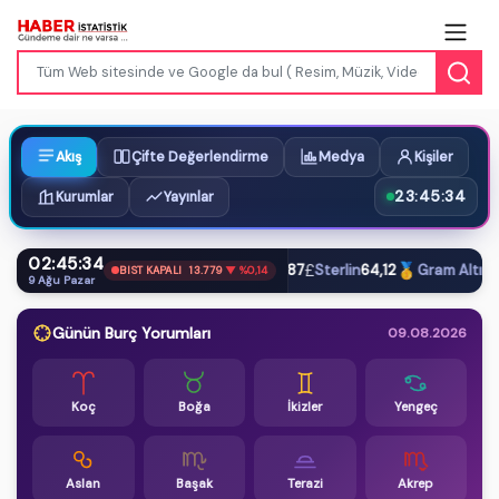
Akış
Çifte Değerlendirme
Medya
Kişiler
23:45:34
Kurumlar
Yayınlar
02:45:34
$
€
£
🥇
Dolar
47,61
Euro
54,87
Sterlin
64,12
Gram Altın
6.6
BIST KAPALI
13.779
▼ %0,14
9 Ağu Pazar
Günün Burç Yorumları
09.08.2026
Koç
Boğa
İkizler
Yengeç
Aslan
Başak
Terazi
Akrep