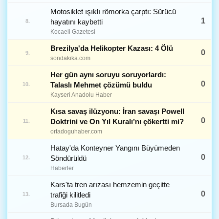
Motosiklet ışıklı römorka çarptı: Sürücü
1
hayatını kaybetti
8.
Kocaeli Gazetesi
Brezilya'da Helikopter Kazası: 4 Ölü
0
9.
sondakika.com
Her gün aynı soruyu soruyorlardı:
0
Talaslı Mehmet çözümü buldu
10.
Kayseri Anadolu Haber
Kısa savaş ilüzyonu: İran savaşı Powell
0
Doktrini ve On Yıl Kuralı’nı çökertti mi?
11.
ortadoguhaber.com
Hatay'da Konteyner Yangını Büyümeden
0
Söndürüldü
12.
Haberler
Kars'ta tren arızası hemzemin geçitte
0
trafiği kilitledi
13.
Bursada Bugün