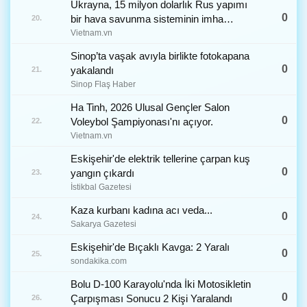
Ukrayna, 15 milyon dolarlık Rus yapımı
0
bir hava savunma sisteminin imha
20.
edildiğini gösteren bir video yayınladı.
Vietnam.vn
Sinop’ta vaşak avıyla birlikte fotokapana
0
yakalandı
21.
Sinop Flaş Haber
Ha Tinh, 2026 Ulusal Gençler Salon
0
Voleybol Şampiyonası'nı açıyor.
22.
Vietnam.vn
Eskişehir'de elektrik tellerine çarpan kuş
0
yangın çıkardı
23.
İstikbal Gazetesi
Kaza kurbanı kadına acı veda...
0
24.
Sakarya Gazetesi
Eskişehir'de Bıçaklı Kavga: 2 Yaralı
0
25.
sondakika.com
Bolu D-100 Karayolu'nda İki Motosikletin
0
Çarpışması Sonucu 2 Kişi Yaralandı
26.