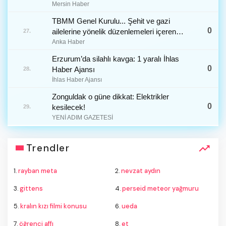
Mersin Haber
TBMM Genel Kurulu... Şehit ve gazi
0
ailelerine yönelik düzenlemeleri içeren
27.
kanun teklifinin görüşmeleri başladı
Anka Haber
Erzurum’da silahlı kavga: 1 yaralı İhlas
0
Haber Ajansı
28.
İhlas Haber Ajansı
Zonguldak o güne dikkat: Elektrikler
0
kesilecek!
29.
YENİ ADIM GAZETESİ
Trendler
1.
rayban meta
2.
nevzat aydın
3.
gittens
4.
perseid meteor yağmuru
5.
kralın kızı filmi konusu
6.
ueda
7.
öğrenci affı
8.
et