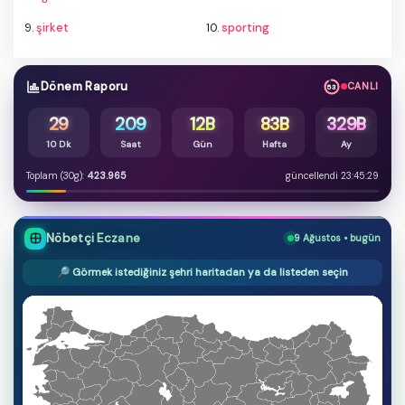
9.
şirket
10.
sporting
Dönem Raporu
CANLI
53
29
209
12B
83B
329B
10 Dk
Saat
Gün
Hafta
Ay
Toplam (30g):
423.965
güncellendi 23:45:29
Nöbetçi Eczane
9 Ağustos • bugün
🔎 Görmek istediğiniz şehri haritadan ya da listeden seçin