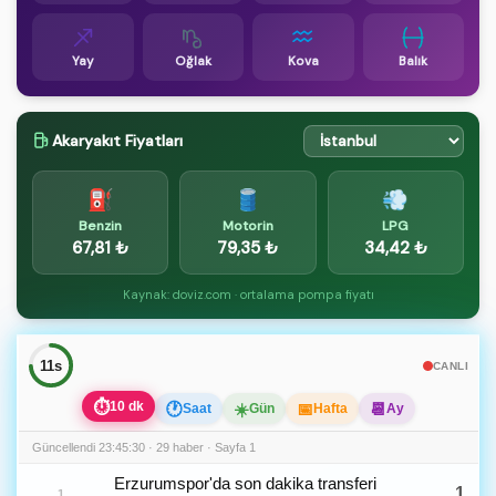
Yay
Oğlak
Kova
Balık
Akaryakıt Fiyatları
⛽
🛢️
💨
Benzin
Motorin
LPG
67,81 ₺
79,35 ₺
34,42 ₺
Kaynak: doviz.com · ortalama pompa fiyatı
10s
CANLI
⏱
10 dk
🕐
☀️
📅
📆
Saat
Gün
Hafta
Ay
Güncellendi 23:45:30 · 29 haber · Sayfa 1
Erzurumspor'da son dakika transferi
1
1.