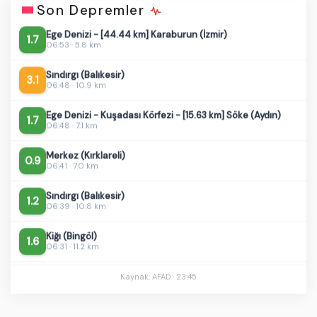
Son Depremler
Ege Denizi - [44.44 km] Karaburun (İzmir)
1.7
06:53 · 5.8 km
Sındırgı (Balıkesir)
3.1
06:48 · 10.9 km
Ege Denizi - Kuşadası Körfezi - [15.63 km] Söke (Aydın)
1.7
06:48 · 7.1 km
Merkez (Kırklareli)
0.9
06:41 · 7.0 km
Sındırgı (Balıkesir)
1.2
06:39 · 10.8 km
Kiğı (Bingöl)
1.6
06:31 · 11.2 km
Adaklı (Bingöl)
1.9
06:25 · 13.6 km
Kaynak: AFAD ·
23:45
Sındırgı (Balıkesir)
1.1
05:26 · 7.0 km