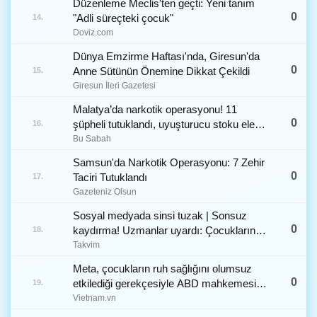
Düzenleme Meclis'ten geçti: Yeni tanım
0
"Adli süreçteki çocuk"
14.
Doviz.com
Dünya Emzirme Haftası'nda, Giresun'da
0
Anne Sütünün Önemine Dikkat Çekildi
15.
Giresun İleri Gazetesi
Malatya’da narkotik operasyonu! 11
0
şüpheli tutuklandı, uyuşturucu stoku ele
16.
geçirildi
Bu Sabah
Samsun'da Narkotik Operasyonu: 7 Zehir
0
Taciri Tutuklandı
17.
Gazeteniz Olsun
Sosyal medyada sinsi tuzak | Sonsuz
0
kaydırma! Uzmanlar uyardı: Çocukların
18.
duyguları sömürülüyor
Takvim
Meta, çocukların ruh sağlığını olumsuz
0
etkilediği gerekçesiyle ABD mahkemesi
19.
tarafından rekor bir ceza olan 942 milyon
Vietnam.vn
dolar para cezasına çarptırıldı.