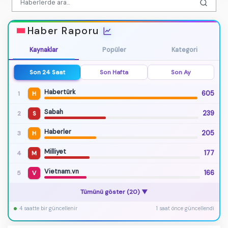
Haber Raporu
Kaynaklar
Popüler
Kategori
Son 24 Saat
Son Hafta
Son Ay
Habertürk
605
1
H
Sabah
239
2
S
Haberler
205
3
H
Milliyet
177
4
M
Vietnam.vn
166
5
V
Horasan (Erzurum)
1.8
Tümünü göster (20) ▼
08:24 · 16.6 km
4 saatte bir güncellenir
1 saat önce güncellendi
Orhangazi (Bursa)
1.2
07:20 · 5.2 km