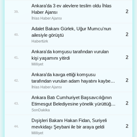
Ankara’da 3 ev alevlere teslim oldu İhlas
2
Haber Ajansı
39.
İhlas Haber Ajansı
Adalet Bakanı Gürlek, Uğur Mumcu'nun
2
ailesiyle görüştü
40.
Habertürk
Ankara'da komşusu tarafından vurulan
2
kişi yaşamını yitirdi
41.
Milliyet
Ankara’da kavga ettiği komşusu
2
tarafından vurulan adam hayatını kaybetti
42.
İhlas Haber Ajansı
İhlas Haber Ajansı
Ankara Batı Cumhuriyet Başsavcılığının
2
Etimesgut Belediyesine yönelik yürüttüğü
43.
soruşturma kapsamında, hakkındaki
SonDakika
ihbarlar üzerine kan ve idrar örnekleri
Dışişleri Bakanı Hakan Fidan, Suriyeli
alınan tutuklu Belediye Başkanı
2
mevkidaşı Şeybani ile bir araya geldi
44.
Yardımcısı ve Fado adlı mekanın
Milliyet
işletmecisi Mutlu Kerimoğlu’nun 'ko