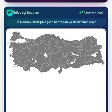
Nöbetçi Eczane
7 Ağustos • bugün
🔎 Görmek istediğiniz şehri haritadan ya da listeden seçin