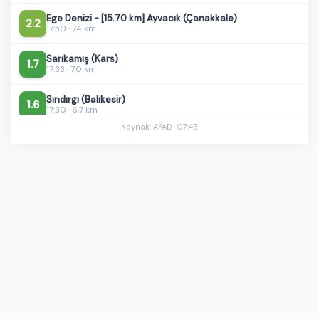
Ege Denizi - [15.70 km] Ayvacık (Çanakkale)
2.2
17:50 · 7.4 km
Sarıkamış (Kars)
1.7
17:33 · 7.0 km
Sındırgı (Balıkesir)
1.6
17:30 · 6.7 km
Akdeniz
Kaynak: AFAD ·
07:43
2.6
16:46 · 7.0 km
Göksun (Kahramanmaraş)
1.5
16:32 · 7.0 km
Erdemli (Mersin)
1.6
16:04 · 8.5 km
Erdemli (Mersin)
2.7
16:02 · 9.8 km
Sındırgı (Balıkesir)
1.1
15:29 · 4.6 km