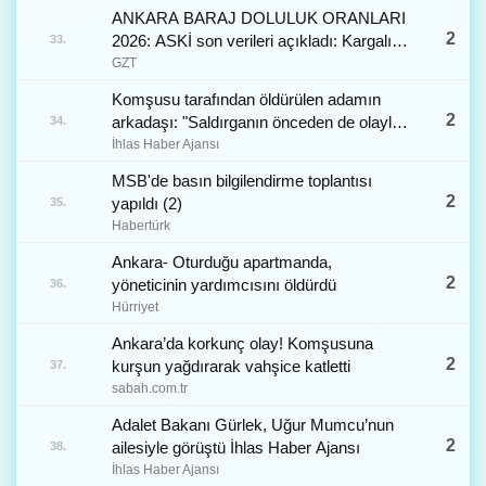
ANKARA BARAJ DOLULUK ORANLARI
2
2026: ASKİ son verileri açıkladı: Kargalı,
33.
Çamlıdere, Kurtboğazı ve Kesikköprü
GZT
Ankara baraj doluluk oranları ne kadar? |
Komşusu tarafından öldürülen adamın
Özgün Haberleri
2
arkadaşı: "Saldırganın önceden de olaylar
34.
çıkardığını ve apartmandaki kişilerle
İhlas Haber Ajansı
problem yaşadığını duymuştum" İhlas
MSB'de basın bilgilendirme toplantısı
Haber Ajansı
2
yapıldı (2)
35.
Habertürk
Ankara- Oturduğu apartmanda,
2
yöneticinin yardımcısını öldürdü
36.
Hürriyet
Ankara’da korkunç olay! Komşusuna
2
kurşun yağdırarak vahşice katletti
37.
sabah.com.tr
Adalet Bakanı Gürlek, Uğur Mumcu’nun
2
ailesiyle görüştü İhlas Haber Ajansı
38.
İhlas Haber Ajansı