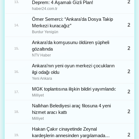
2
Deprem: 4 Aşamalı Gizli Plan!
13.
haber24.com.tr
Ömer Semerci: “Ankara’da Dosya Takip
2
Merkezi kuracağız”
14.
Burdur Yenigün
Ankara’da komşusunu öldüren şüpheli
2
gözaltında
15.
NTV Haber
Ankara’nın yeni oyun merkezi çocukların
2
ilgi odağı oldu
16.
Yeni Ankara
MGK toplantısına ilişkin bildiri yayımlandı:
2
17.
Milliyet
Nallıhan Belediyesi araç filosuna 4 yeni
2
hizmet aracı kattı
18.
Milliyet
Hakan Çakır cinayetinde Zeynal
2
kardeşlerin annesinden yargılamada
19.