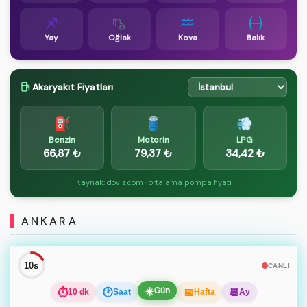
Yay
Oğlak
Kova
Balık
Akaryakıt Fiyatları
⛽
🛢️
💨
Benzin
Motorin
LPG
66,87 ₺
79,37 ₺
34,42 ₺
Kaynak: doviz.com · ortalama pompa fiyatı
ANKARA
9s
CANLI
☀️
Gün
⏱
🕐
📅
📆
10 dk
Saat
Hafta
Ay