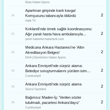
haksızlık yapıldı iddiası İhlas Haber
İhlas Haber Ajansı
Ajansı
Apartman girişinde kanlı kavga!
2
Komşusunu tabancayla öldürdü
20.
Halk TV
Kırklareli'nde örnek sağlık koordinasyonu:
2
Ağır yaralı hasta hava ambulansıyla
21.
Ankara'ya sevk edildi
yerel-haberler.haberturk.com
Medicana Ankara Hastanesi'ne 'Altın
2
Akreditasyon Belgesi'
22.
DHA | Demirören Haber Ajansı
Ankara Emniyeti’nde sürpriz atama:
2
Belediye soruşturmalarını yürüten isim
23.
‘terfi’ etti
Cumhuriyet
Ankara Emniyeti’nde sürpriz atama
2
24.
Sözcü Gazetesi
Bağımsız Maden-İş: ‘Verilen sözler
2
tutulmadı, pazartesi Ankara’dayız’
25.
Cumhuriyet