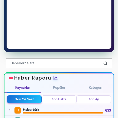
Haber Raporu
Kaynaklar
Popüler
Kategori
Son 24 Saat
Son Hafta
Son Ay
Habertürk
633
1
H