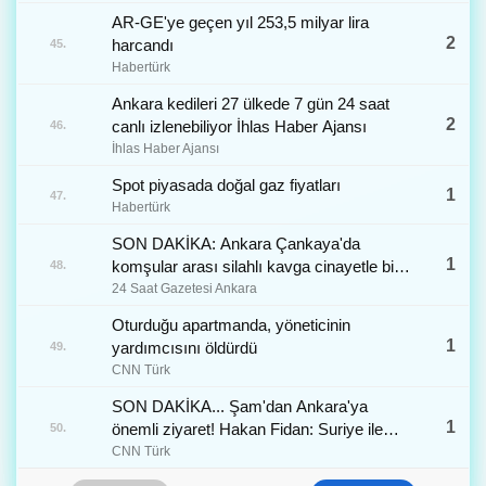
AR-GE'ye geçen yıl 253,5 milyar lira
2
harcandı
45.
Habertürk
Ankara kedileri 27 ülkede 7 gün 24 saat
2
canlı izlenebiliyor İhlas Haber Ajansı
46.
İhlas Haber Ajansı
Spot piyasada doğal gaz fiyatları
1
47.
Habertürk
SON DAKİKA: Ankara Çankaya'da
1
komşular arası silahlı kavga cinayetle bitti,
48.
1 ölü
24 Saat Gazetesi Ankara
Oturduğu apartmanda, yöneticinin
1
yardımcısını öldürdü
49.
CNN Türk
SON DAKİKA... Şam'dan Ankara'ya
1
önemli ziyaret! Hakan Fidan: Suriye ile
50.
aramızda ortak bir gelecek var
CNN Türk