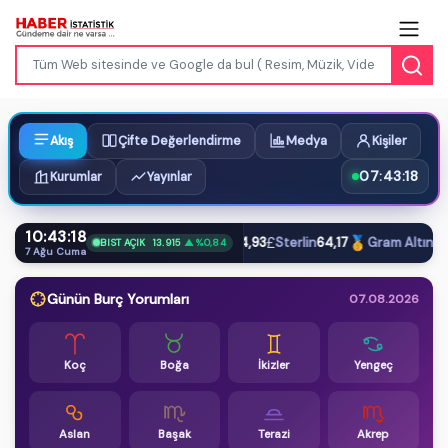
Akış
Çifte Değerlendirme
Medya
Kişiler
07:43:19
Kurumlar
Yayınlar
10:43:19
$
€
£
🥇
Dolar
47,59
Euro
54,93
Sterlin
64,17
Gram Altın
6.57
BIST AÇIK
13.915
▲ %0,84
7 Ağu Cuma
Günün Burç Yorumları
07.08.2026
Koç
Boğa
İkizler
Yengeç
Aslan
Başak
Terazi
Akrep