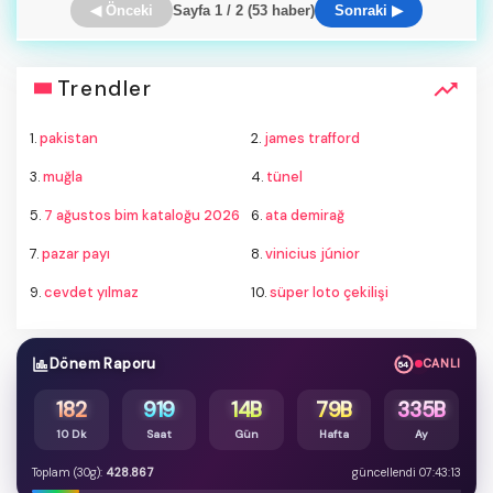
◀ Önceki
Sayfa 1 / 2 (53 haber)
Sonraki ▶
Trendler
1.
pakistan
2.
james trafford
3.
muğla
4.
tünel
5.
7 ağustos bim kataloğu 2026
6.
ata demirağ
7.
pazar payı
8.
vinicius júnior
9.
cevdet yılmaz
10.
süper loto çekilişi
Dönem Raporu
CANLI
53
182
919
14B
79B
335B
10 Dk
Saat
Gün
Hafta
Ay
Toplam (30g):
428.867
güncellendi 07:43:13