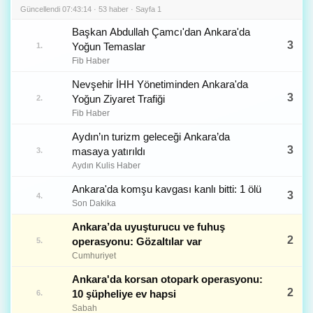
Güncellendi 07:43:14 · 53 haber · Sayfa 1
Başkan Abdullah Çamcı'dan Ankara'da
3
Yoğun Temaslar
1.
Fib Haber
Nevşehir İHH Yönetiminden Ankara'da
3
Yoğun Ziyaret Trafiği
2.
Fib Haber
Aydın’ın turizm geleceği Ankara’da
3
masaya yatırıldı
3.
Aydın Kulis Haber
Ankara'da komşu kavgası kanlı bitti: 1 ölü
3
4.
Son Dakika
Ankara’da uyuşturucu ve fuhuş
2
operasyonu: Gözaltılar var
5.
Cumhuriyet
Ankara'da korsan otopark operasyonu:
2
10 şüpheliye ev hapsi
6.
Sabah