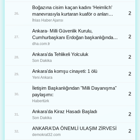
Boğazına cisim kaçan kadını ‘Heimlich’
2
manevrasıyla kurtaran kuaför o anları
26.
anlattı İhlas Haber Ajansı
İhlas Haber Ajansı
Ankara- Milli Güvenlik Kurulu,
2
Cumhurbaşkanı Erdoğan başkanlığında
27.
toplandı
dha.com.tr
Ankara'da Tehlikeli Yolculuk
2
28.
Son Dakika
Ankara'da komşu cinayeti: 1 ölü
2
29.
Yeni Ankara
İletişim Başkanlığından "Milli Dayanışma"
2
paylaşımı:
30.
Habertürk
Ankara'da Kiraz Hasadı Başladı
2
31.
Son Dakika
ANKARA'DA ÖNEMLİ ULAŞIM ZİRVESİ
2
32.
demokrat32.com