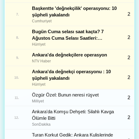
Başkentte 'değnekçilik' operasyonu: 10
2
şüpheli yakalandı
7.
Cumhuriyet
Bugün Cuma selası saat kaçta? 7
2
Ağustos Cuma Selası Saatleri:
8.
İstanbul, Ankara, İzmir ve Diğer İller
Hürriyet
Ankara'da değnekçilere operasyon
2
9.
NTV Haber
Ankara'da değnekçi operasyonu : 10
2
şüpheli yakalandı
10.
Hürriyet
Özgür Özel: Bunun neresi rüşvet
2
11.
Milliyet
Ankara'da Komşu Dehşeti: Silahlı Kavga
2
Ölümle Bitti
12.
SonDakika
Turan Korkut Gedik: Ankara Kulislerinde