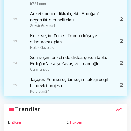
tr724.com
Anket sonucu dikkat çekti: Erdoğan’ı
2
geçen iki isim belli oldu
32.
Sözcü Gazetesi
Kritik seçim öncesi Trump'ı köşeye
2
sıkıştıracak plan
33.
Nefes Gazetesi
Son seçim anketinde dikkat çeken tablo:
2
Erdoğan'a karşı Yavaş ve İmamoğlu
34.
senaryosu
Cumhuriyet
Taşçıer: Yeni süreç bir seçim taktiği değil,
2
bir devlet projesidir
35.
Kurdistan24
Trendler
1.
hâkim
2.
hakem