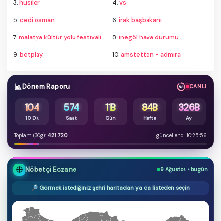
3.
husiler
4.
vs
5.
cedi osman
6.
irak başbakanı
7.
malatya kültür yolu festivali 2026
8.
inegöl hava durumu
9.
betplay
10.
amstetten - admira
Dönem Raporu
CANLI
52
104
574
11B
84B
326B
10 Dk
Saat
Gün
Hafta
Ay
Toplam (30g):
421.720
güncellendi 10:25:56
Nöbetçi Eczane
9 Ağustos • bugün
🔎 Görmek istediğiniz şehri haritadan ya da listeden seçin