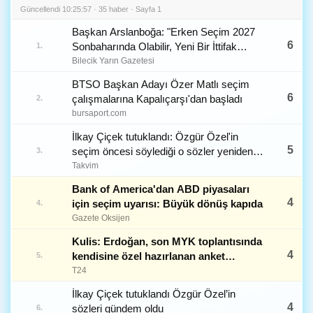
Güncellendi 10:25:57 · 35 haber · Sayfa 1
Başkan Arslanboğa: "Erken Seçim 2027
6
Sonbaharında Olabilir, Yeni Bir İttifak
1.
Görünmüyor"
Bilecik Yarın Gazetesi
BTSO Başkan Adayı Özer Matlı seçim
6
çalışmalarına Kapalıçarşı'dan başladı
2.
bursaport.com
İlkay Çiçek tutuklandı: Özgür Özel'in
5
seçim öncesi söylediği o sözler yeniden
3.
gündemde
Takvim
Bank of America'dan ABD piyasaları
4
için seçim uyarısı: Büyük dönüş kapıda
4.
Gazete Oksijen
Kulis: Erdoğan, son MYK toplantısında
4
kendisine özel hazırlanan anket
5.
sonuçlarını masaya getirdi; işte
T24
partilerin oy oranları...
İlkay Çiçek tutuklandı Özgür Özel’in
4
sözleri gündem oldu
6.