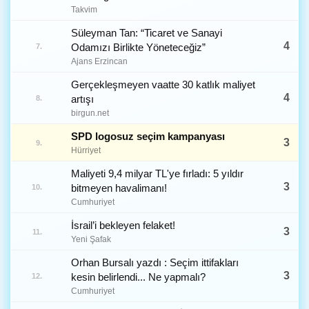
Takvim
Süleyman Tan: “Ticaret ve Sanayi
4
Odamızı Birlikte Yöneteceğiz”
7.
Ajans Erzincan
Gerçekleşmeyen vaatte 30 katlık maliyet
4
artışı
8.
birgun.net
SPD logosuz seçim kampanyası
3
9.
Hürriyet
Maliyeti 9,4 milyar TL'ye fırladı: 5 yıldır
3
bitmeyen havalimanı!
10.
Cumhuriyet
İsrail’i bekleyen felaket!
3
11.
Yeni Şafak
Orhan Bursalı yazdı : Seçim ittifakları
3
kesin belirlendi... Ne yapmalı?
12.
Cumhuriyet