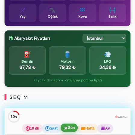
Yay
Oğlak
Kova
Balık
Akaryakıt Fiyatları
⛽
🛢️
💨
Benzin
Motorin
LPG
67,78 ₺
79,32 ₺
34,36 ₺
Kaynak: doviz.com · ortalama pompa fiyatı
SEÇIM
10s
CANLI
☀️
Gün
⏱
🕐
📅
📆
10 dk
Saat
Hafta
Ay