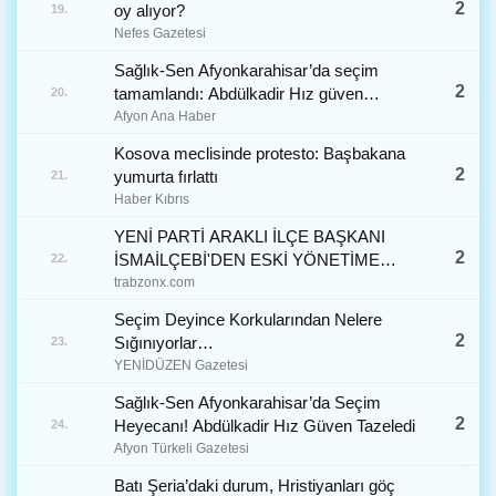
2
oy alıyor?
19.
Nefes Gazetesi
Sağlık-Sen Afyonkarahisar’da seçim
2
tamamlandı: Abdülkadir Hız güven
20.
tazeledi
Afyon Ana Haber
Kosova meclisinde protesto: Başbakana
2
yumurta fırlattı
21.
Haber Kıbrıs
YENİ PARTİ ARAKLI İLÇE BAŞKANI
2
İSMAİLÇEBİ'DEN ESKİ YÖNETİME
22.
SERT MESAJLAR!
trabzonx.com
Seçim Deyince Korkularından Nelere
2
Sığınıyorlar…
23.
YENİDÜZEN Gazetesi
Sağlık-Sen Afyonkarahisar’da Seçim
2
Heyecanı! Abdülkadir Hız Güven Tazeledi
24.
Afyon Türkeli Gazetesi
Batı Şeria’daki durum, Hristiyanları göç