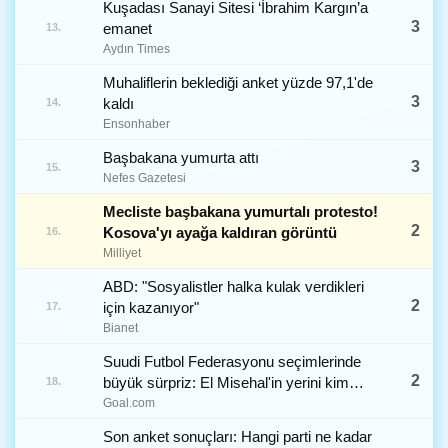
Kuşadası Sanayi Sitesi ‘İbrahim Kargın’a
3
emanet
13.
Aydın Times
Muhaliflerin beklediği anket yüzde 97,1'de
3
kaldı
14.
Ensonhaber
Başbakana yumurta attı
3
15.
Nefes Gazetesi
Mecliste başbakana yumurtalı protesto!
2
Kosova'yı ayağa kaldıran görüntü
16.
Milliyet
ABD: "Sosyalistler halka kulak verdikleri
2
için kazanıyor"
17.
Bianet
Suudi Futbol Federasyonu seçimlerinde
2
büyük sürpriz: El Misehal'in yerini kim
18.
alacak?
Goal.com
Son anket sonuçları: Hangi parti ne kadar