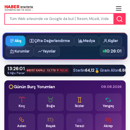
Akış
Çifte Değerlendirme
Medya
Kişiler
10:26:01
Kurumlar
Yayınlar
13:26:01
$
€
£
🥇
Dolar
47,61
Euro
54,87
Sterlin
64,12
Gram Altın
6.660,5
BIST KAPALI
13.779
▼ %0,14
9 Ağu Pazar
Günün Burç Yorumları
09.08.2026
Koç
Boğa
İkizler
Yengeç
Aslan
Başak
Terazi
Akrep