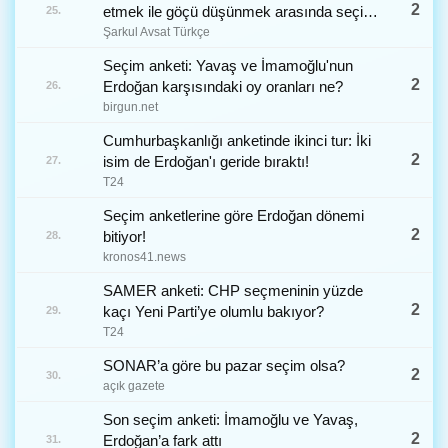
2
etmek ile göçü düşünmek arasında seçim
25.
yapmaya zorluyor
Şarkul Avsat Türkçe
Seçim anketi: Yavaş ve İmamoğlu'nun
2
Erdoğan karşısındaki oy oranları ne?
26.
birgun.net
Cumhurbaşkanlığı anketinde ikinci tur: İki
2
isim de Erdoğan'ı geride bıraktı!
27.
T24
Seçim anketlerine göre Erdoğan dönemi
2
bitiyor!
28.
kronos41.news
SAMER anketi: CHP seçmeninin yüzde
2
kaçı Yeni Parti’ye olumlu bakıyor?
29.
T24
SONAR’a göre bu pazar seçim olsa?
2
30.
açık gazete
Son seçim anketi: İmamoğlu ve Yavaş,
2
Erdoğan’a fark attı
31.