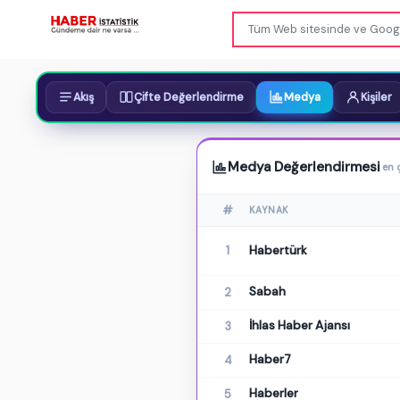
Akış
Çifte Değerlendirme
Medya
Kişiler
Medya Değerlendirmesi
en 
#
KAYNAK
Habertürk
1
Sabah
2
İhlas Haber Ajansı
3
Haber7
4
Haberler
5