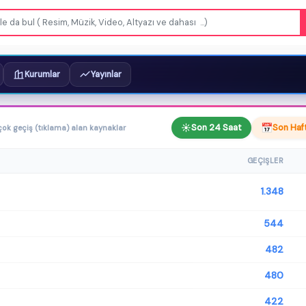
Kurumlar
Yayınlar
Son 24 Saat
Son Haf
çok geçiş (tıklama) alan kaynaklar
GEÇIŞLER
1.348
544
482
480
422