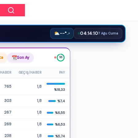
⛅
--°
04:14:11
…
▾
7 Ağu Cuma
ta
Son Ay
55
HABER
GEÇIŞ/HABER
PAY
765
1,8
%18,33
303
1,8
%7,4
267
1,8
%6,55
269
1,8
%6,53
238
1,8
%5,74