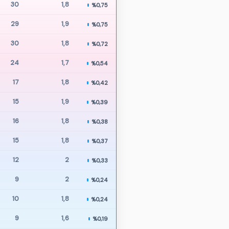
30
1,8
%0,75
29
1,9
%0,75
30
1,8
%0,72
24
1,7
%0,54
17
1,8
%0,42
15
1,9
%0,39
16
1,8
%0,38
15
1,8
%0,37
12
2
%0,33
9
2
%0,24
10
1,8
%0,24
9
1,6
%0,19