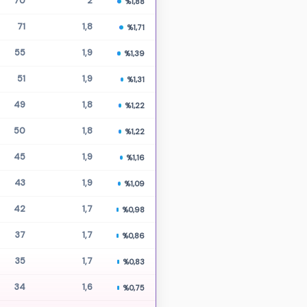
70
2
%1,88
71
1,8
%1,71
55
1,9
%1,39
51
1,9
%1,31
49
1,8
%1,22
50
1,8
%1,22
45
1,9
%1,16
43
1,9
%1,09
42
1,7
%0,98
37
1,7
%0,86
35
1,7
%0,83
34
1,6
%0,75