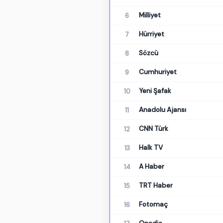
Milliyet
6
Hürriyet
7
Sözcü
8
Cumhuriyet
9
Yeni Şafak
10
Anadolu Ajansı
11
CNN Türk
12
Halk TV
13
A Haber
14
TRT Haber
15
Fotomaç
16