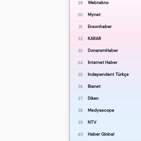
Webtekno
29
Mynet
30
Ensonhaber
31
KARAR
32
DonanımHaber
33
İnternet Haber
34
Independent Türkçe
35
Bianet
36
Diken
37
Medyascope
38
NTV
39
Haber Global
40