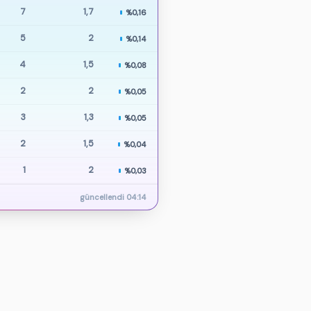
7
1,7
%0,16
5
2
%0,14
4
1,5
%0,08
2
2
%0,05
3
1,3
%0,05
2
1,5
%0,04
1
2
%0,03
güncellendi 04:14