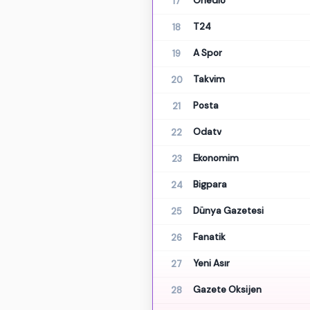
Onedio
17
T24
18
A Spor
19
Takvim
20
Posta
21
Odatv
22
Ekonomim
23
Bigpara
24
Dünya Gazetesi
25
Fanatik
26
Yeni Asır
27
Gazete Oksijen
28