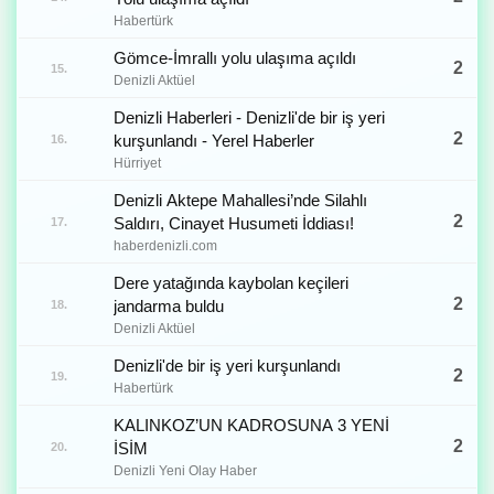
Habertürk
Gömce-İmrallı yolu ulaşıma açıldı
2
15.
Denizli Aktüel
Denizli Haberleri - Denizli'de bir iş yeri
2
kurşunlandı - Yerel Haberler
16.
Hürriyet
Denizli Aktepe Mahallesi’nde Silahlı
2
Saldırı, Cinayet Husumeti İddiası!
17.
haberdenizli.com
Dere yatağında kaybolan keçileri
2
jandarma buldu
18.
Denizli Aktüel
Denizli'de bir iş yeri kurşunlandı
2
19.
Habertürk
KALINKOZ’UN KADROSUNA 3 YENİ
2
İSİM
20.
Denizli Yeni Olay Haber