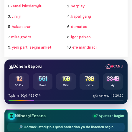
1.
kemal kılıçdaroğlu
2.
betplay
3.
vini jr
4.
kapalı çarşı
5.
hakan aran
6.
domates
7.
mika godts
8.
igor paixão
9.
yeni parti seçim anketi
10.
efe mandıracı
Dönem Raporu
CANLI
46
112
551
15B
78B
334B
10 Dk
Saat
Gün
Hafta
Ay
Toplam (30g):
428.014
güncellendi 16:26:25
Nöbetçi Eczane
7 Ağustos • bugün
🔎 Görmek istediğiniz şehri haritadan ya da listeden seçin