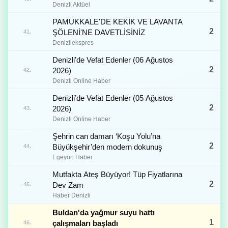
Denizli Aktüel
PAMUKKALE'DE KEKİK VE LAVANTA
2
ŞÖLENİ'NE DAVETLİSİNİZ
41.
Denizliekspres
Denizli’de Vefat Edenler (06 Ağustos
2
2026)
42.
Denizli Online Haber
Denizli’de Vefat Edenler (05 Ağustos
2
2026)
43.
Denizli Online Haber
Şehrin can damarı ‘Koşu Yolu’na
2
Büyükşehir’den modern dokunuş
44.
Egeyön Haber
Mutfakta Ateş Büyüyor! Tüp Fiyatlarına
2
Dev Zam
45.
Haber Denizli
Buldan'da yağmur suyu hattı
1
çalışmaları başladı
46.