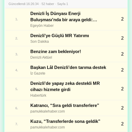
Güncellendi 16:26:34 · 52 haber · Sayfa 1
Denizli İş Dünyası Enerji
2
Buluşması'nda bir araya geldi:
1.
Sanayiciden 'Öngörülebilirlik' çağrısı!
Egeyön Haber
Denizli'ye Güçlü MR Yatırımı
2
2.
Son Dakika
Benzine zam bekleniyor!
2
3.
Denizli Aktüel
Başkan Lâl Denizli’den tarıma destek
2
4.
İz Gazete
Denizli'de yapay zeka destekli MR
2
cihazı hizmete girdi
5.
Habertürk
Katrancı, “Sıra geldi transferlere”
2
6.
pamukkalehaber.com
Kuzu, “Transferlerde sona geldik”
2
7.
pamukkalehaber.com