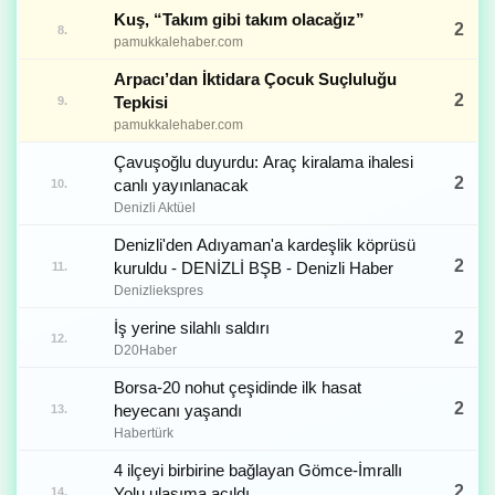
Kuş, “Takım gibi takım olacağız”
2
8.
pamukkalehaber.com
Arpacı’dan İktidara Çocuk Suçluluğu
2
Tepkisi
9.
pamukkalehaber.com
Çavuşoğlu duyurdu: Araç kiralama ihalesi
2
canlı yayınlanacak
10.
Denizli Aktüel
Denizli'den Adıyaman'a kardeşlik köprüsü
2
kuruldu - DENİZLİ BŞB - Denizli Haber
11.
Denizliekspres
İş yerine silahlı saldırı
2
12.
D20Haber
Borsa-20 nohut çeşidinde ilk hasat
2
heyecanı yaşandı
13.
Habertürk
4 ilçeyi birbirine bağlayan Gömce-İmrallı
2
Yolu ulaşıma açıldı
14.