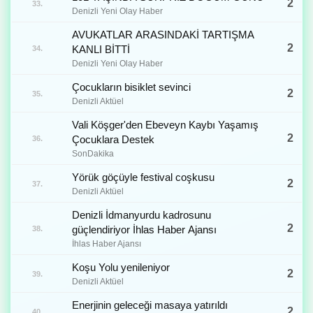
2
33.
Denizli Yeni Olay Haber
AVUKATLAR ARASINDAKİ TARTIŞMA
2
KANLI BİTTİ
34.
Denizli Yeni Olay Haber
Çocukların bisiklet sevinci
2
35.
Denizli Aktüel
Vali Köşger'den Ebeveyn Kaybı Yaşamış
2
Çocuklara Destek
36.
SonDakika
Yörük göçüyle festival coşkusu
2
37.
Denizli Aktüel
Denizli İdmanyurdu kadrosunu
2
güçlendiriyor İhlas Haber Ajansı
38.
İhlas Haber Ajansı
Koşu Yolu yenileniyor
2
39.
Denizli Aktüel
Enerjinin geleceği masaya yatırıldı
2
40.