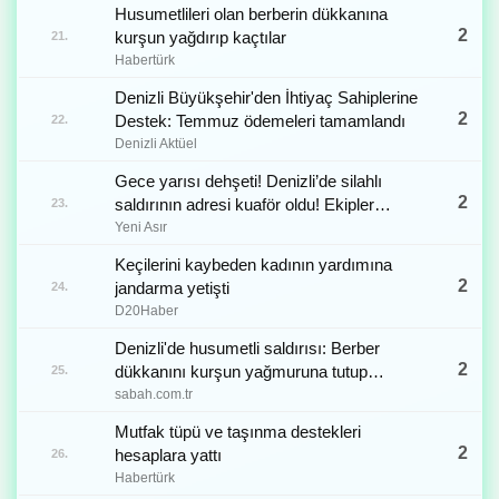
Husumetlileri olan berberin dükkanına
2
kurşun yağdırıp kaçtılar
21.
Habertürk
Denizli Büyükşehir'den İhtiyaç Sahiplerine
2
Destek: Temmuz ödemeleri tamamlandı
22.
Denizli Aktüel
Gece yarısı dehşeti! Denizli’de silahlı
2
saldırının adresi kuaför oldu! Ekipler
23.
harekete geçti
Yeni Asır
Keçilerini kaybeden kadının yardımına
2
jandarma yetişti
24.
D20Haber
Denizli'de husumetli saldırısı: Berber
2
dükkanını kurşun yağmuruna tutup
25.
kaçtılar
sabah.com.tr
Mutfak tüpü ve taşınma destekleri
2
hesaplara yattı
26.
Habertürk