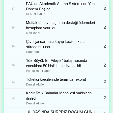
PAÜ’de Akademik Atama Sisteminde Yeni
2
Dönem Başladı
27.
DENİZLİ24HABER
Mutfak tüpü ve taşınma desteği ödemeleri
2
hesaplara yatırıldı
28.
D20Haber
Çivril jandarması kayıp keçileri kısa
2
sürede bulundu
29.
Habertürk
"Biz Büyük Bir Aileyiz" buluşmasında
2
çocuklara 50 bisiklet hediye edildi
30.
Pamukkale Haber
Tüketici kredilerinde temmuz rekoru!
2
31.
Denizli Aktüel
Kadir Tatık Baharlar Mahallesi sakinlerini
2
dinledi
32.
Denizli Aktüel
101 YAŞINDA SÜRPRİZ DOĞUM GÜNÜ