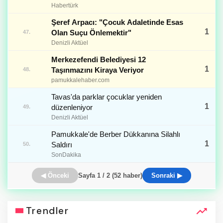
Habertürk
Şeref Arpacı: "Çocuk Adaletinde Esas
1
Olan Suçu Önlemektir"
47.
Denizli Aktüel
Merkezefendi Belediyesi 12
1
Taşınmazını Kiraya Veriyor
48.
pamukkalehaber.com
Tavas'da parklar çocuklar yeniden
1
düzenleniyor
49.
Denizli Aktüel
Pamukkale'de Berber Dükkanına Silahlı
1
Saldırı
50.
SonDakika
◀ Önceki
Sayfa 1 / 2 (52 haber)
Sonraki ▶
Trendler