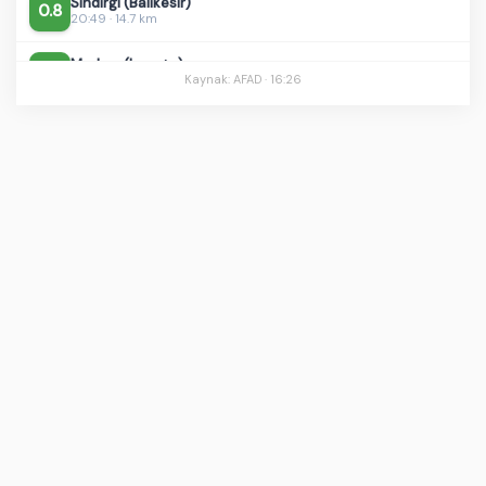
Merkez (Isparta)
1.0
20:35 · 9.4 km
Kaynak: AFAD ·
16:26
Merkez (Yozgat)
0.9
20:25 · 7.0 km
Oltu (Erzurum)
1.3
20:21 · 7.0 km
Mustafakemalpaşa (Bursa)
1.1
20:18 · 7.1 km
Mustafakemalpaşa (Bursa)
1.3
20:13 · 7.0 km
Altıeylül (Balıkesir)
1.3
22:54 · 7.0 km
Beypazarı (Ankara)
2.0
22:48 · 7.0 km
Merkez (Elazığ)
2.3