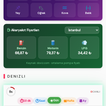
Yay
Oğlak
Kova
Balık
Akaryakıt Fiyatları
⛽
🛢️
💨
Benzin
Motorin
LPG
66,87 ₺
79,37 ₺
34,42 ₺
Kaynak: doviz.com · ortalama pompa fiyatı
DENIZLI
7s
CANLI
☀️
Gün
⏱
🕐
📅
📆
10 dk
Saat
Hafta
Ay