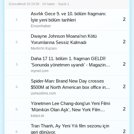
Güncellendi 15:19:58 · 24 haber · Sayfa 1
Asırlık Gece 9. ve 10. bölüm fragmanı:
2
İşte yeni bölüm tarihleri
1.
Ensonhaber
Dwayne Johnson Moana’nın Kötü
2
Yorumlarına Sessiz Kalmadı
2.
Merlin'in Kazanı
Daha 17 11. bölüm 1. fragman GELDİ!
2
'Sonunda yönetmen uyandı' - Magazin
3.
Haberleri
mynet.com
Spider-Man: Brand New Day crosses
2
$500M at North American box office in
4.
record 7 days
usmuslims.com
Yönetmen Lee Chang-dong'un Yeni Filmi
2
'Mümkün Olan Aşk', New York Film
5.
Festivali Ana Sleet Bölümüne Resmi
kstars.kr
Davet
Tran Thanh, Ay Yeni Yılı film sezonu için
2
geri dönüyor.
6.