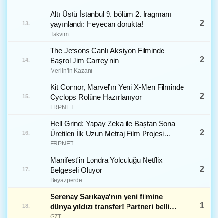
Altı Üstü İstanbul 9. bölüm 2. fragmanı
2
yayınlandı: Heyecan dorukta!
13.
Takvim
The Jetsons Canlı Aksiyon Filminde
2
Başrol Jim Carrey’nin
14.
Merlin'in Kazanı
Kit Connor, Marvel’ın Yeni X-Men Filminde
2
Cyclops Rolüne Hazırlanıyor
15.
FRPNET
Hell Grind: Yapay Zeka ile Baştan Sona
2
Üretilen İlk Uzun Metraj Film Projesi
16.
Yayınlandı [Hemen İzle]
FRPNET
Manifest'in Londra Yolculuğu Netflix
2
Belgeseli Oluyor
17.
Beyazperde
Serenay Sarıkaya'nın yeni filmine
1
dünya yıldızı transfer! Partneri belli
18.
oldu
GZT