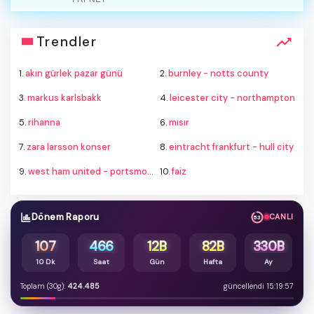
Trendler
1.
akın gürlek pazar günü
2.
burnley - notts county
3.
markus karlsbakk
4.
leicester city - northampton
5.
rihanna
6.
mısır
7.
zara larsson konser
8.
eintracht frankfurt - hull city
9.
west ham united - portsmouth
10.
faiz
Dönem Raporu
CANLI
52
107
466
12B
82B
330B
10 Dk
Saat
Gün
Hafta
Ay
Toplam (30g):
424.485
güncellendi 15:19:57