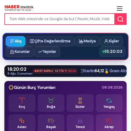
Akış
Çifte Değerlendirme
Medya
Kişiler
15:20:03
Kurumlar
Yayınlar
18:20:03
$
€
£
🥇
Dolar
47,61
Euro
54,87
Sterlin
64,12
Gram Altın
6.6
BIST KAPALI
13.779
▼ %0,14
8 Ağu Cumartesi
Günün Burç Yorumları
08.08.2026
Koç
Boğa
İkizler
Yengeç
Aslan
Başak
Terazi
Akrep