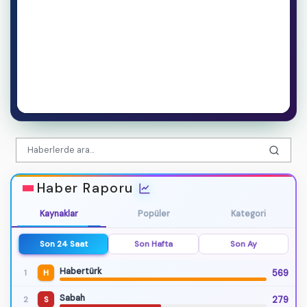
Haber Raporu
Kaynaklar
Popüler
Kategori
Son 24 Saat
Son Hafta
Son Ay
Habertürk
569
1
H
Sabah
279
2
S