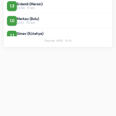
1.3
22:56 · 7.1 km
Merkez (Bolu)
1.0
22:51 · 7.0 km
Simav (Kütahya)
1.1
22:47 · 7.2 km
Kaynak: AFAD ·
15:19
Battalgazi (Malatya)
1.0
22:09 · 7.3 km
Simav (Kütahya)
0.9
21:35 · 7.0 km
Kiğı (Bingöl)
1.4
21:12 · 10.2 km
Akdeniz - [39.31 km] Kaş (Antalya)
1.8
21:08 · 10.0 km
Göksun (Kahramanmaraş)
2.0
20:31 · 11.7 km