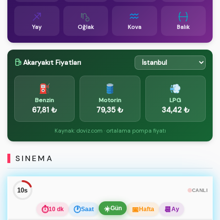
Yay
Oğlak
Kova
Balık
Akaryakıt Fiyatları
⛽
🛢️
💨
Benzin
Motorin
LPG
67,81 ₺
79,35 ₺
34,42 ₺
Kaynak: doviz.com · ortalama pompa fiyatı
SINEMA
10s
CANLI
☀️
Gün
⏱
🕐
📅
📆
10 dk
Saat
Hafta
Ay