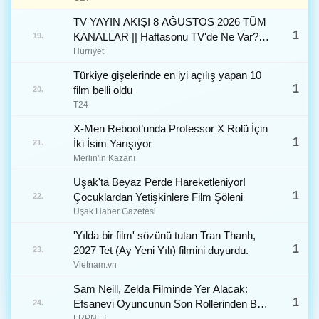
TV YAYIN AKIŞI 8 AĞUSTOS 2026 TÜM
1
KANALLAR || Haftasonu TV'de Ne Var?
19.
Star TV, Kanal D, ATV, TRT 1, TV8, NOW
Hürriyet
TV ve Show TV Yayın Akışı Listesi
Türkiye gişelerinde en iyi açılış yapan 10
1
film belli oldu
20.
T24
X-Men Reboot’unda Professor X Rolü İçin
1
İki İsim Yarışıyor
21.
Merlin'in Kazanı
Uşak'ta Beyaz Perde Hareketleniyor!
1
Çocuklardan Yetişkinlere Film Şöleni
22.
Uşak Haber Gazetesi
'Yılda bir film' sözünü tutan Tran Thanh,
1
2027 Tet (Ay Yeni Yılı) filmini duyurdu.
23.
Vietnam.vn
Sam Neill, Zelda Filminde Yer Alacak:
1
Efsanevi Oyuncunun Son Rollerinden Biri
24.
Olabilir
FRPNET