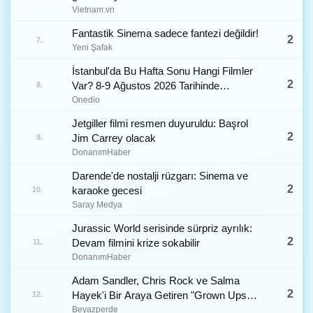
Vietnam.vn
Fantastik Sinema sadece fantezi değildir!
2
7.
Yeni Şafak
İstanbul'da Bu Hafta Sonu Hangi Filmler
2
Var? 8-9 Ağustos 2026 Tarihinde
8.
Vizyondaki Filmler
Onedio
Jetgiller filmi resmen duyuruldu: Başrol
2
Jim Carrey olacak
9.
DonanımHaber
Darende'de nostalji rüzgarı: Sinema ve
2
karaoke gecesi
10.
Saray Medya
Jurassic World serisinde sürpriz ayrılık:
2
Devam filmini krize sokabilir
11.
DonanımHaber
Adam Sandler, Chris Rock ve Salma
2
Hayek'i Bir Araya Getiren "Grown Ups
12.
3"den İlk Görseller Yayınlandı
Beyazperde