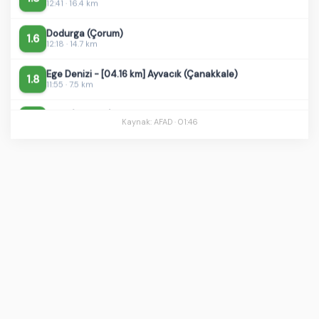
Dodurga (Çorum)
1.6
12:18 · 14.7 km
Ege Denizi - [04.16 km] Ayvacık (Çanakkale)
1.8
11:55 · 7.5 km
Serik (Antalya)
1.4
11:01 · 63.0 km
Kaynak: AFAD ·
01:46
Elbistan (Kahramanmaraş)
2.1
10:59 · 12.3 km
Akçadağ (Malatya)
1.9
09:10 · 12.0 km
Marmara Denizi - [12.20 km] Marmara (Balıkesir)
1.6
09:00 · 9.2 km
Pütürge (Malatya)
1.9
08:38 · 7.0 km
Çamardı (Niğde)
1.9
06:29 · 7.0 km