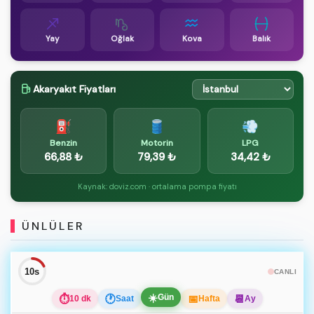
Yay
Oğlak
Kova
Balık
Akaryakıt Fiyatları
⛽
🛢️
💨
Benzin
Motorin
LPG
66,88 ₺
79,39 ₺
34,42 ₺
Kaynak: doviz.com · ortalama pompa fiyatı
ÜNLÜLER
10s
CANLI
☀️
Gün
⏱
🕐
📅
📆
10 dk
Saat
Hafta
Ay