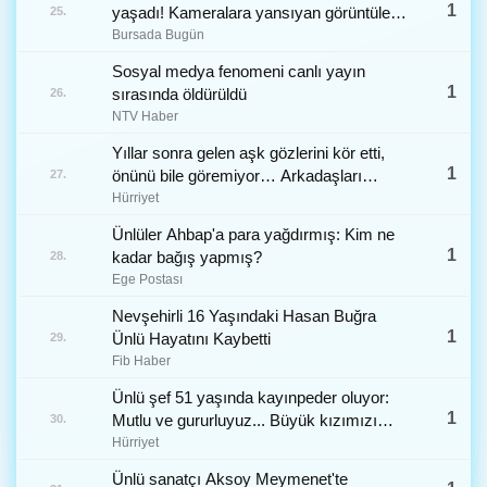
1
yaşadı! Kameralara yansıyan görüntüler
25.
gündem oldu
Bursada Bugün
Sosyal medya fenomeni canlı yayın
1
sırasında öldürüldü
26.
NTV Haber
Yıllar sonra gelen aşk gözlerini kör etti,
1
önünü bile göremiyor… Arkadaşları
27.
endişe içinde: Bu adam seni değil
Hürriyet
şöhretini istiyor!
Ünlüler Ahbap'a para yağdırmış: Kim ne
1
kadar bağış yapmış?
28.
Ege Postası
Nevşehirli 16 Yaşındaki Hasan Buğra
1
Ünlü Hayatını Kaybetti
29.
Fib Haber
Ünlü şef 51 yaşında kayınpeder oluyor:
1
Mutlu ve gururluyuz... Büyük kızımızı
30.
nişanladık!
Hürriyet
Ünlü sanatçı Aksoy Meymenet'te