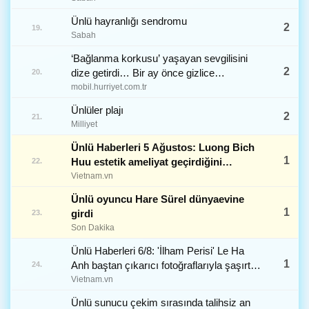
Ünlü hayranlığı sendromu
2
19.
Sabah
‘Bağlanma korkusu’ yaşayan sevgilisini
2
dize getirdi… Bir ay önce gizlice
20.
evlenmişler: Büyük aşkın sırrı bir örnek
mobil.hurriyet.com.tr
yüzüklerinde saklı
Ünlüler plajı
2
21.
Milliyet
Ünlü Haberleri 5 Ağustos: Luong Bich
1
Huu estetik ameliyat geçirdiğini
22.
yalanladı, Thanh Thuy gelinlik giydi.
Vietnam.vn
Ünlü oyuncu Hare Sürel dünyaevine
1
girdi
23.
Son Dakika
Ünlü Haberleri 6/8: 'İlham Perisi' Le Ha
1
Anh baştan çıkarıcı fotoğraflarıyla şaşırttı,
24.
Phuong Trinh Jolie kocasıyla romantik bir
Vietnam.vn
anın tadını çıkardı.
Ünlü sunucu çekim sırasında talihsiz an