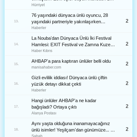
yıl sonra yan yana!
Hürriyet
76 yaşındaki dünyaca ünlü oyuncu, 28
2
yaşındaki partneriyle yakınlaşırken
13.
görüntülendi
Haberler
La Nouba'dan Dünyaca Ünlü İki Festival
2
Hamlesi: EXIT Festival ve Zamna Kuzey
14.
Kıbrıs'ta
Haber Kıbrıs
AHBAP'a para kaptıran ünlüler belli oldu
2
15.
manisahaber.com
Gizli evlilik iddiası! Dünyaca ünlü çiftin
2
yüzük detayı dikkat çekti
16.
Haberler
Hangi ünlüler AHBAP'a ne kadar
2
bağışladı? Ortaya çıktı
17.
Alanya Postası
Aynı yaşta olduğuna inanamayacağınız
2
ünlü isimler! Yeşilçam'dan günümüze... -
18.
Galeri - Trend Magazin
Sabah