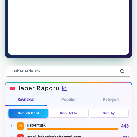
Haber Raporu
Kaynaklar
Popüler
Kategori
Son 24 Saat
Son Hafta
Son Ay
Habertürk
448
1
H