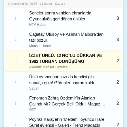
Güncellendi 01:46:55 · 31 haber · Sayfa 1
Seneler sonra yeniden ekranlarda.
3
Oyunculuğa geri dönen ünlüler
1.
NTV Haber
Çağatay Ulusoy ve Aslıhan Malbora’dan
3
tatil pozu!
2.
Manşet Haber
İZZET ÜNLÜ: 12 NO’LU DÜKKAN VE
2
1983 TURBAN DÖNÜŞÜMÜ
3.
Akdeniz Manşet Gazetesi
Ünlü oyuncunun kızı da kendisi gibi
2
sanatçı çıktı! Görenler hayran kaldı -
4.
Galeri - Trend Magazin
Sabah
Fenomen Zehra Özdemir'in Altınları
2
Çalındı Mı? Gerçek Belli Oldu | Magazin
5.
Haberleri | Gündem Haberleri
GZT
Poyraz Karayel’in 'Meltem’i oyuncu Hare
2
Sürel evlendi! - Galeri - Trend Magazin
6.