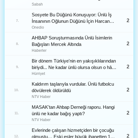
Sabah
Sosyete Bu Düğünü Konuşuyor: Ünlü İş
2
İnsanının Oğlunun Düğünü İçin Harcanan
7.
Para Dudak Uçuklattı!
Onedio
AHBAP Soruşturmasında Ünlü İsimlerin
2
Bağışları Mercek Altında
8.
Haberler
Bir dönem Türkiye'nin en yakışıklılarından
2
biriydi... Ne kadar ünlü olursa olsun o hâlâ
9.
köy çocuğu, hâlâ annesinin vefalı oğlu
Hürriyet
Kaldırım taşlarıyla vurdular. Ünlü futbolcu
2
dövülerek öldürüldü
10.
NTV Haber
MASAK'tan Ahbap Derneği raporu. Hangi
2
ünlü ne kadar bağış yaptı?
11.
NTV Haber
Evlerinde çalışan hizmetçiden bir çocuğu
2
olmuştu… Eski eşler büyük ihanetten 15
12.