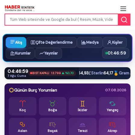
Akış
Çifte Değerlendirme
Medya
Kişiler
01:47:00
Kurumlar
Yayınlar
04:47:00
$
€
£
🥇
Dolar
47,59
Euro
54,93
Sterlin
64,17
Gram Altı
BIST KAPALI
13.799
▲ %0,70
7 Ağu Cuma
Günün Burç Yorumları
07.08.2026
Koç
Boğa
İkizler
Yengeç
Aslan
Başak
Terazi
Akrep