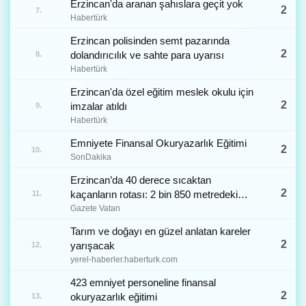
Erzincan'da aranan şahıslara geçit yok
2
7.
Habertürk
Erzincan polisinden semt pazarında
2
dolandırıcılık ve sahte para uyarısı
8.
Habertürk
Erzincan'da özel eğitim meslek okulu için
2
imzalar atıldı
9.
Habertürk
Emniyete Finansal Okuryazarlık Eğitimi
2
10.
SonDakika
Erzincan’da 40 derece sıcaktan
2
kaçanların rotası: 2 bin 850 metredeki
11.
doğal klima
Gazete Vatan
Tarım ve doğayı en güzel anlatan kareler
2
yarışacak
12.
yerel-haberler.haberturk.com
423 emniyet personeline finansal
2
okuryazarlık eğitimi
13.