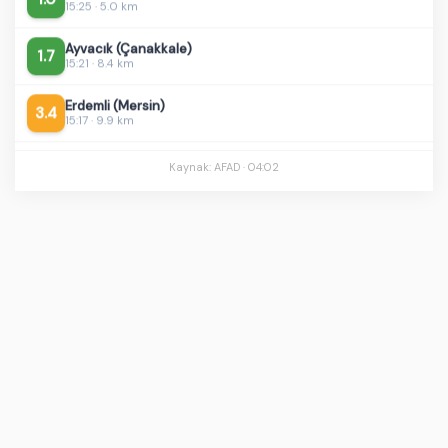
Ayvacık (Çanakkale)
1.7
15:21 · 8.4 km
Erdemli (Mersin)
3.4
15:17 · 9.9 km
Söğüt (Bilecik)
1.1
14:34 · 7.6 km
Kaynak: AFAD ·
04:02
Marmara Denizi - [06.60 km] Marmara (Balıkesir)
1.1
14:26 · 6.4 km
Sincik (Adıyaman)
1.8
13:55 · 4.6 km
Göksun (Kahramanmaraş)
1.7
13:13 · 5.7 km
Nallıhan (Ankara)
2.1
13:11 · 7.0 km
Dodurga (Çorum)
1.8
12:41 · 16.4 km