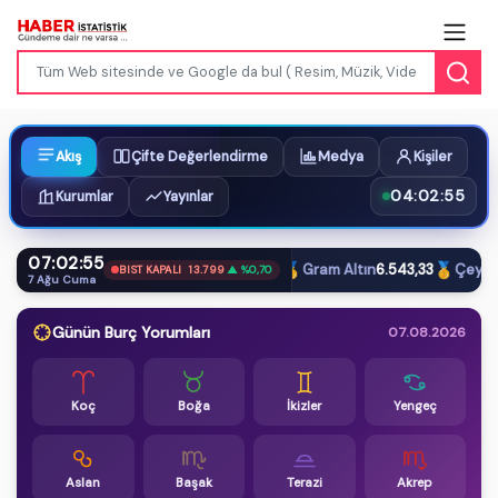
Akış
Çifte Değerlendirme
Medya
Kişiler
04:02:55
Kurumlar
Yayınlar
07:02:55
$
€
£
🥇
🥇
Dolar
47,59
Euro
54,93
Sterlin
64,17
Gram Altın
6.543,33
Çeyrek A
BIST KAPALI
13.799
▲ %0,70
7 Ağu Cuma
Günün Burç Yorumları
07.08.2026
Koç
Boğa
İkizler
Yengeç
Aslan
Başak
Terazi
Akrep