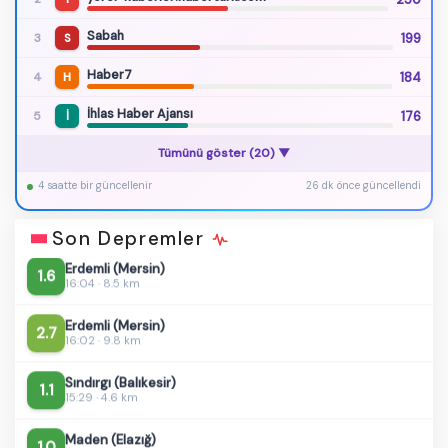
Sabah
199
3
S
Haber7
184
4
H
İhlas Haber Ajansı
176
5
İ
Akdeniz
2.6
Tümünü göster (20) ▼
16:46 · 7.0 km
4 saatte bir güncellenir
26 dk önce güncellendi
Göksun (Kahramanmaraş)
1.5
16:32 · 7.0 km
Son Depremler
Erdemli (Mersin)
1.6
16:04 · 8.5 km
Erdemli (Mersin)
2.7
16:02 · 9.8 km
Sındırgı (Balıkesir)
1.1
15:29 · 4.6 km
Maden (Elazığ)
1.0
15:25 · 5.0 km