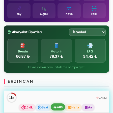
Yay
Oğlak
Kova
Balık
Akaryakıt Fiyatları
⛽
🛢️
💨
Benzin
Motorin
LPG
66,87 ₺
79,37 ₺
34,42 ₺
Kaynak: doviz.com · ortalama pompa fiyatı
ERZINCAN
10s
CANLI
☀️
Gün
⏱
🕐
📅
📆
10 dk
Saat
Hafta
Ay