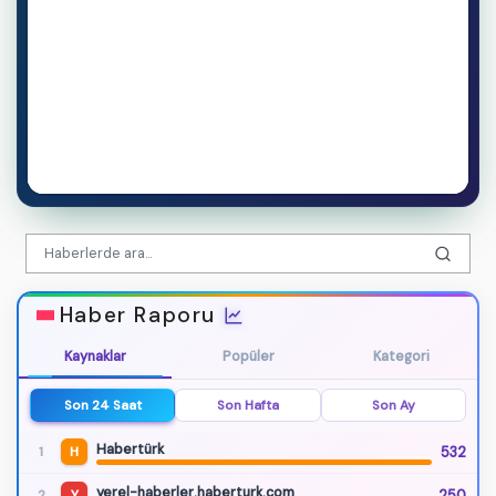
Haber Raporu
Kaynaklar
Popüler
Kategori
Son 24 Saat
Son Hafta
Son Ay
Habertürk
532
1
H
yerel-haberler.haberturk.com
250
2
Y