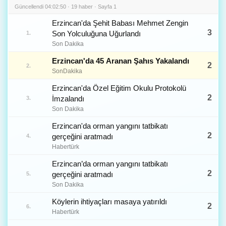
Güncellendi 04:02:50 · 19 haber · Sayfa 1
Erzincan'da Şehit Babası Mehmet Zengin
3
Son Yolculuğuna Uğurlandı
1.
Son Dakika
Erzincan'da 45 Aranan Şahıs Yakalandı
2
2.
SonDakika
Erzincan'da Özel Eğitim Okulu Protokolü
2
İmzalandı
3.
Son Dakika
Erzincan'da orman yangını tatbikatı
2
gerçeğini aratmadı
4.
Habertürk
Erzincan’da orman yangını tatbikatı
2
gerçeğini aratmadı
5.
Son Dakika
Köylerin ihtiyaçları masaya yatırıldı
2
6.
Habertürk