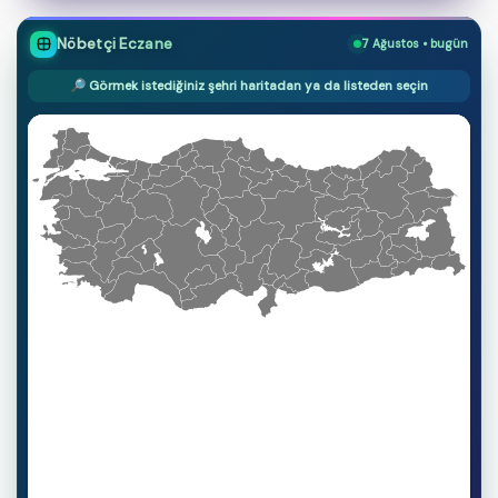
Nöbetçi Eczane
7 Ağustos • bugün
🔎 Görmek istediğiniz şehri haritadan ya da listeden seçin