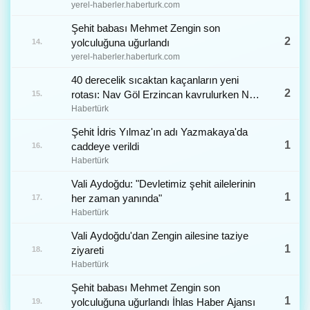
yerel-haberler.haberturk.com
Şehit babası Mehmet Zengin son
2
yolculuğuna uğurlandı
14.
yerel-haberler.haberturk.com
40 derecelik sıcaktan kaçanların yeni
2
rotası: Nav Göl Erzincan kavrulurken Nav
15.
Göl serinliğiyle nefes aldırıyor
Habertürk
Şehit İdris Yılmaz'ın adı Yazmakaya'da
1
caddeye verildi
16.
Habertürk
Vali Aydoğdu: "Devletimiz şehit ailelerinin
1
her zaman yanında"
17.
Habertürk
Vali Aydoğdu'dan Zengin ailesine taziye
1
ziyareti
18.
Habertürk
Şehit babası Mehmet Zengin son
1
yolculuğuna uğurlandı İhlas Haber Ajansı
19.