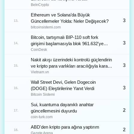
BeInCrypto
Ethereum ve Solana’da Büyük
3
Güncellemeler Yolda: Neler Değişecek?
13.
bitcoinsistemi.com
Bitcoin, tartışmalı BIP-110 soft fork
3
girişimi başlamasıyla blok 961.632'ye
14.
ulaştı
CoinDesk
Nakit akışı üzerindeki kontrolü güçlendirin
3
ve kripto para varlıkları aracılığıyla kara
15.
para aklama için kullanılan boşlukları
Vietnam.vn
kapatın.
Wall Street Devi, Gelen Dogecoin
3
(DOGE) Eleştirilerine Yanıt Verdi
16.
Bitcoin Sistemi
Sui, kuantuma dayanıklı anahtar
2
güncellemesini duyurdu
17.
coin-turk.com
ABD'den kripto para ağına yaptırım
2
18.
Gazete Arena