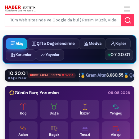
Akış
Çifte Değerlendirme
Medya
Kişiler
07:20:02
Kurumlar
Yayınlar
10:20:02
$
€
£
🥇
🥇
Dolar
47,61
Euro
54,87
Sterlin
64,12
Gram Altın
6.660,55
Çeyrek 
BIST KAPALI
13.779
▼ %0,14
9 Ağu Pazar
Günün Burç Yorumları
09.08.2026
Koç
Boğa
İkizler
Yengeç
Aslan
Başak
Terazi
Akrep