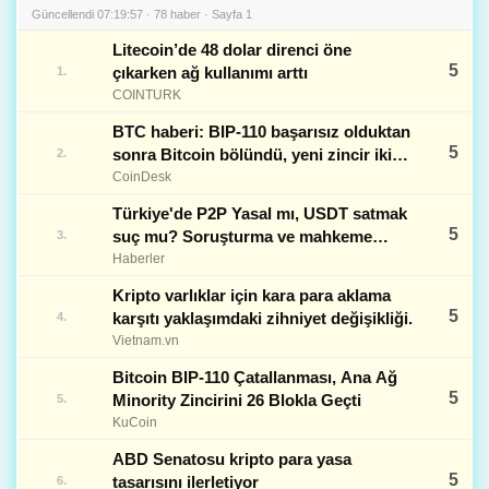
Güncellendi 07:19:57 · 78 haber · Sayfa 1
Litecoin’de 48 dolar direnci öne
5
çıkarken ağ kullanımı arttı
1.
COINTURK
BTC haberi: BIP-110 başarısız olduktan
5
sonra Bitcoin bölündü, yeni zincir iki
2.
blok sonra durdu
CoinDesk
Türkiye'de P2P Yasal mı, USDT satmak
5
suç mu? Soruşturma ve mahkeme
3.
süreçleri - Av. Ahmet Karaca
Haberler
Kripto varlıklar için kara para aklama
5
karşıtı yaklaşımdaki zihniyet değişikliği.
4.
Vietnam.vn
Bitcoin BIP-110 Çatallanması, Ana Ağ
5
Minority Zincirini 26 Blokla Geçti
5.
KuCoin
ABD Senatosu kripto para yasa
5
tasarısını ilerletiyor
6.