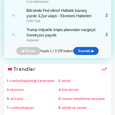
Coin Mühendisi
Bitcoinde Fed etkisi! Haftalık kazanç
2
yüzde 3,2ye ulaştı - Ekonomi Haberleri
49.
CNN Türk
Trump milyarlık kripto planından vazgeçti:
2
Gerekçesi şaşırttı
50.
Haberler
◀ Önceki
Sayfa 1 / 2 (78 haber)
Sonraki ▶
Trendler
1.
cumhurbaşkanlığı kararnamesi
2.
windy
3.
ekonomi
4.
bim aktüel
5.
astroloji
6.
memur emeklisine seyyanen zam son dakika
7.
cumhurbaşkanı
8.
yökdil ne zaman