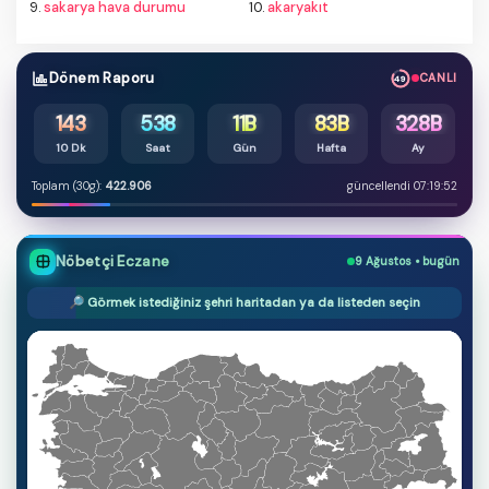
9.
sakarya hava durumu
10.
akaryakıt
Dönem Raporu
CANLI
48
143
538
11B
83B
328B
10 Dk
Saat
Gün
Hafta
Ay
Toplam (30g):
422.906
güncellendi 07:19:52
Nöbetçi Eczane
9 Ağustos • bugün
🔎 Görmek istediğiniz şehri haritadan ya da listeden seçin