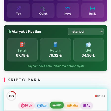
Yay
Oğlak
Kova
Balık
Akaryakıt Fiyatları
⛽
🛢️
💨
Benzin
Motorin
LPG
67,78 ₺
79,32 ₺
34,36 ₺
Kaynak: doviz.com · ortalama pompa fiyatı
KRIPTO PARA
10s
CANLI
☀️
Gün
⏱
🕐
📅
📆
10 dk
Saat
Hafta
Ay