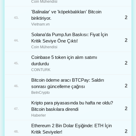
Coin Mühendisi
'Balinalar' ve 'köpekbalıkları' Bitcoin
2
biriktiriyor.
43.
Vietnam.vn
Solana’da Pump.fun Baskısı: Fiyat İçin
2
Kritik Seviye Öne Çıktı!
44.
Coin Mühendisi
Coinbase 5 token için alım satımı
2
durdurdu
45.
COINTURK
Bitcoin ödeme aracı BTCPay: Saldırı
2
sonrası güncelleme çağrısı
46.
BeInCrypto
Kripto para piyasasında bu hafta ne oldu?
2
Bitcoin baskılara direndi
47.
Haberler
Ethereum 2 Bin Dolar Eşiğinde: ETH İçin
2
Kritik Seviyeler!
48.