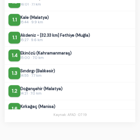
Kale (Malatya)
1.1
15:44 · 9.9 km
Akdeniz - [32.33 km] Fethiye (Muğla)
1.1
15:27 · 9.6 km
Ekinözü (Kahramanmaraş)
1.4
15:00 · 7.0 km
Sındırgı (Balıkesir)
1.3
14:55 · 7.7 km
Doğanşehir (Malatya)
1.2
14:21 · 7.0 km
Kırkağaç (Manisa)
1.6
14:10 · 7.0 km
Kaynak: AFAD ·
07:19
Merkez (Siirt)
1.8
12:53 · 8.9 km
Sındırgı (Balıkesir)
1.2