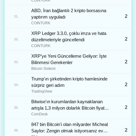
COINTURK
ABD, İran bağlantılı 2 kripto borsasına
2
yaptırım uyguladı
31.
COINTURK
XRP Ledger 3.3.0, çoklu imza ve hata
2
düzeltmeleriyle güncellendi
32.
COINTURK
XRP’ye Yeni Güncelleme Geliyor: İşte
2
Bilinmesi Gerekenler
33.
Bitcoin Sistemi
Trump'ın şirketinden kripto hamlesinde
2
sürpriz geri adım
34.
TradingView
Bitwise'ın kurumlardan kaynaklanan
2
artışla 1,3 milyon dolarlık Bitcoin fiyat
35.
hedefi tahmini
CoinDesk
847 bin Bitcoin'i olan milyarder Micheal
2
Saylor: Zengin olmak istiyorsanız ev
36.