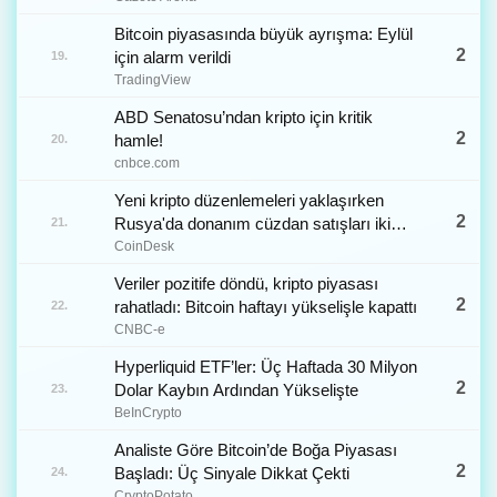
Bitcoin piyasasında büyük ayrışma: Eylül
2
için alarm verildi
19.
TradingView
ABD Senatosu’ndan kripto için kritik
2
hamle!
20.
cnbce.com
Yeni kripto düzenlemeleri yaklaşırken
2
Rusya'da donanım cüzdan satışları iki
21.
kattan fazla arttı
CoinDesk
Veriler pozitife döndü, kripto piyasası
2
rahatladı: Bitcoin haftayı yükselişle kapattı
22.
CNBC-e
Hyperliquid ETF’ler: Üç Haftada 30 Milyon
2
Dolar Kaybın Ardından Yükselişte
23.
BeInCrypto
Analiste Göre Bitcoin’de Boğa Piyasası
2
Başladı: Üç Sinyale Dikkat Çekti
24.
CryptoPotato