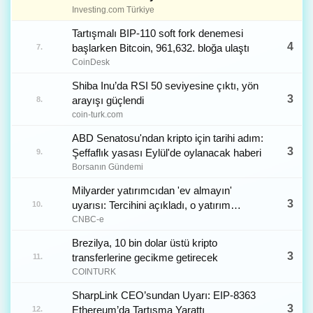
Investing.com Türkiye
Tartışmalı BIP-110 soft fork denemesi
4
başlarken Bitcoin, 961,632. bloğa ulaştı
7.
CoinDesk
Shiba Inu’da RSI 50 seviyesine çıktı, yön
3
arayışı güçlendi
8.
coin-turk.com
ABD Senatosu'ndan kripto için tarihi adım:
3
Şeffaflık yasası Eylül'de oylanacak haberi
9.
Borsanın Gündemi
Milyarder yatırımcıdan 'ev almayın'
3
uyarısı: Tercihini açıkladı, o yatırım
10.
aracını işaret etti
CNBC-e
Brezilya, 10 bin dolar üstü kripto
3
transferlerine gecikme getirecek
11.
COINTURK
SharpLink CEO’sundan Uyarı: EIP-8363
3
Ethereum’da Tartışma Yarattı
12.