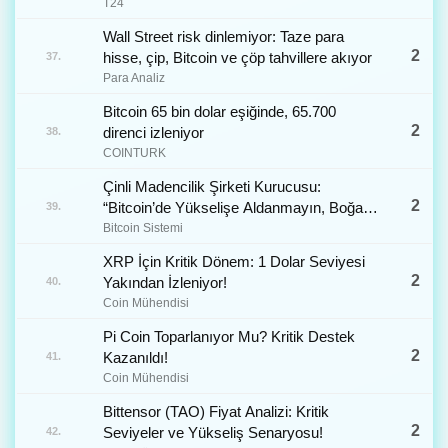
almayın
T24
Wall Street risk dinlemiyor: Taze para
2
hisse, çip, Bitcoin ve çöp tahvillere akıyor
37.
Para Analiz
Bitcoin 65 bin dolar eşiğinde, 65.700
2
direnci izleniyor
38.
COINTURK
Çinli Madencilik Şirketi Kurucusu:
2
“Bitcoin’de Yükselişe Aldanmayın, Boğa
39.
Başlamadı”
Bitcoin Sistemi
XRP İçin Kritik Dönem: 1 Dolar Seviyesi
2
Yakından İzleniyor!
40.
Coin Mühendisi
Pi Coin Toparlanıyor Mu? Kritik Destek
2
Kazanıldı!
41.
Coin Mühendisi
Bittensor (TAO) Fiyat Analizi: Kritik
2
Seviyeler ve Yükseliş Senaryosu!
42.