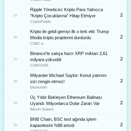
Ripple Yöneticisi: Kripto Para Yalnızca
2
“Kripto Çocuklarına” Hitap Etmiyor
25.
CryptoPotato
Kripto ile geldi gemiyi ilk o terk etti: Trump
2
Media kripto projelerini durdurdu
26.
CNBC-e
Binance’te satışa hazır XRP miktarı 2,61
2
milyara yükseldi
27.
COINTURK
Milyarder Michael Saylor: Konut yatırımı
2
sizi zengin etmez!
28.
Ekonomim
Üç Yıldır Bekleyen Ethereum Balinası
2
Uyandı: Milyonlarca Dolar Zararı Var
29.
Bitcoin Sistemi
BNB Chain, BSC test ağında işlem
2
kapasitesini %88 artırdı
30.