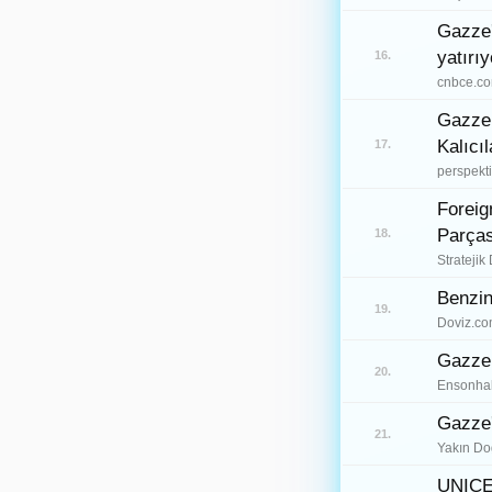
Gazze'
Kayseri
38
yatırıy
16.
Kırklareli
39
cnbce.c
Gazze’
Kırşehir
40
Kalıcı
17.
Kocaeli
41
perspekti
Foreig
Konya
42
Parças
18.
Kütahya
43
Stratejik
Malatya
Benzin
44
19.
Doviz.c
Manisa
45
Gazze!
20.
Kahramanmaraş
46
Ensonha
Gazze'
Mardin
47
21.
Yakın Do
Muğla
48
UNICEF