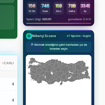
156
746
15B
79B
334B
10 Dk
Saat
Gün
Hafta
Ay
Toplam (30g):
428.251
güncellendi 12:41:19
Nöbetçi Eczane
7 Ağustos • bugün
🔎 Görmek istediğiniz şehri haritadan ya da
listeden seçin
CANLI
4
4