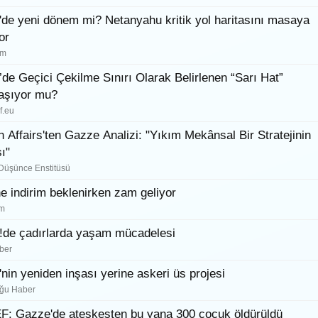
de yeni dönem mi? Netanyahu kritik yol haritasını masaya
or
om
de Geçici Çekilme Sınırı Olarak Belirlenen “Sarı Hat”
laşıyor mu?
f.eu
n Affairs'ten Gazze Analizi: "Yıkım Mekânsal Bir Stratejinin
ı"
 Düşünce Enstitüsü
e indirim beklenirken zam geliyor
om
de çadırlarda yaşam mücadelesi
ber
nin yeniden inşası yerine askeri üs projesi
ğu Haber
: Gazze'de ateşkesten bu yana 300 çocuk öldürüldü