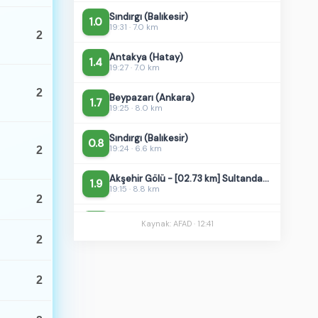
Antakya (Hatay)
1.4
2
19:27 · 7.0 km
Beypazarı (Ankara)
1.7
19:25 · 8.0 km
2
Sındırgı (Balıkesir)
0.8
19:24 · 6.6 km
2
Akşehir Gölü - [02.73 km] Sultandağı (Afyonkarahisar)
1.9
19:15 · 8.8 km
Doğanşehir (Malatya)
1.5
2
19:02 · 12.7 km
Kaynak: AFAD ·
12:41
Yeşilova (Burdur)
1.1
2
18:54 · 7.0 km
Doğanşehir (Malatya)
1.2
2
18:49 · 10.4 km
Akçadağ (Malatya)
1.2