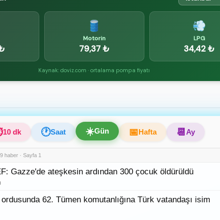
🛢️
💨
Motorin
LPG
 ₺
79,37 ₺
34,42 ₺
Kaynak: doviz.com · ortalama pompa fiyatı
U
☀️
⏱
🕐
Gün
📅
📆
10 dk
Saat
Hafta
Ay
9 haber · Sayfa 1
: Gazze'de ateşkesin ardından 300 çocuk öldürüldü
m
 ordusunda 62. Tümen komutanlığına Türk vatandaşı isim