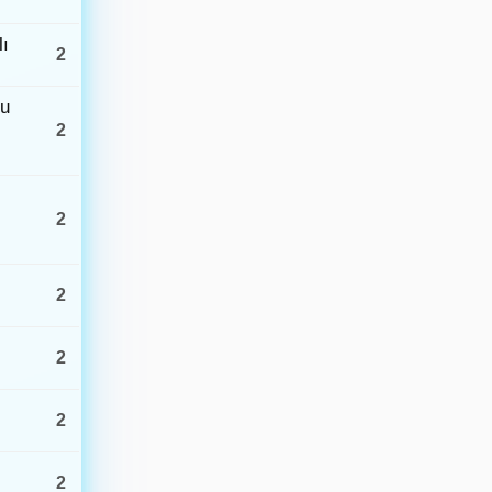
Göksun (Kahramanmaraş)
1.6
18:03 · 7.0 km
lı
2
Ege Denizi - [15.70 km] Ayvacık (Çanakkale)
2.2
17:50 · 7.4 km
ru
2
Sarıkamış (Kars)
1.7
17:33 · 7.0 km
2
2
2
2
2