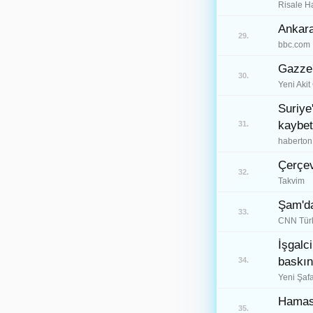
Risale H
Trabzon
61
Ankara
29.
bbc.com
Tunceli
62
Gazze'
30.
Şanlıurfa
63
Yeni Akit
Uşak
Suriye
64
kaybett
31.
Van
65
haberton
Yozgat
66
Çerçev
32.
Takvim
Zonguldak
67
Şam'da
33.
Aksaray
68
CNN Tür
Bayburt
İşgalc
69
baskınd
34.
Karaman
70
Yeni Şaf
Kırıkkale
71
Hamas’
35.