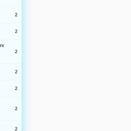
1.4
19:27 · 7.0 km
2
Beypazarı (Ankara)
1.7
19:25 · 8.0 km
2
Sındırgı (Balıkesir)
0.8
19:24 · 6.6 km
nı
Akşehir Gölü - [02.73 km] Sultandağı (Afyonkarahisar)
2
1.9
19:15 · 8.8 km
Doğanşehir (Malatya)
1.5
19:02 · 12.7 km
2
Yeşilova (Burdur)
1.1
18:54 · 7.0 km
2
Doğanşehir (Malatya)
1.2
18:49 · 10.4 km
2
Akçadağ (Malatya)
1.2
18:34 · 16.4 km
2