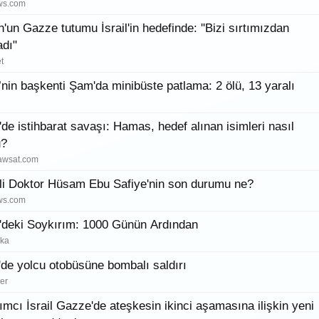
ws.com
'un Gazze tutumu İsrail'in hedefinde: ''Bizi sırtımızdan
adı"
t
’nin başkenti Şam'da minibüste patlama: 2 ölü, 13 yaralı
de istihbarat savaşı: Hamas, hedef alınan isimleri nasıl
u?
aawsat.com
i Doktor Hüsam Ebu Safiye'nin son durumu ne?
ws.com
deki Soykırım: 1000 Günün Ardından
ika
'de yolcu otobüsüne bombalı saldırı
er
ımcı İsrail Gazze'de ateşkesin ikinci aşamasına ilişkin yeni