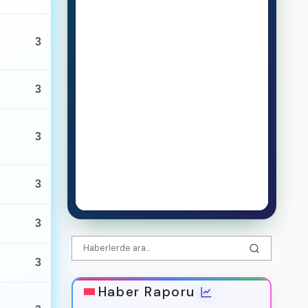
3
3
3
3
3
3
Haber Raporu