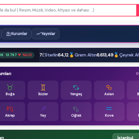
Kurumlar
Yayınlar
€
£
🥇
🥇
7,61
Euro
54,87
Sterlin
64,12
Gram Altın
6.613,49
Çeyrek Altın
10
ÇIK
13.797
▼ %0,01
umları
0
Boğa
İkizler
Yengeç
Aslan
Akrep
Yay
Oğlak
Kova
rı