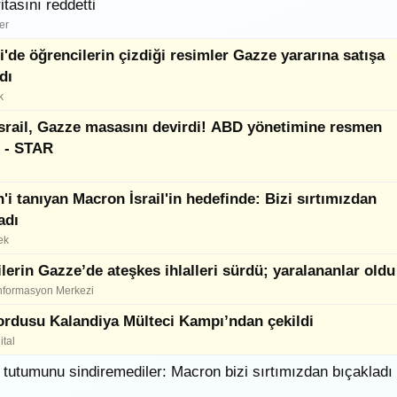
itasını reddetti
er
i'de öğrencilerin çizdiği resimler Gazze yararına satışa
dı
k
İsrail, Gazze masasını devirdi! ABD yönetimine resmen
di - STAR
in'i tanıyan Macron İsrail'in hedefinde: Bizi sırtımızdan
adı
ek
ilerin Gazze’de ateşkes ihlalleri sürdü; yaralananlar oldu
 Enformasyon Merkezi
 ordusu Kalandiya Mülteci Kampı’ndan çekildi
ital
tutumunu sindiremediler: Macron bizi sırtımızdan bıçakladı