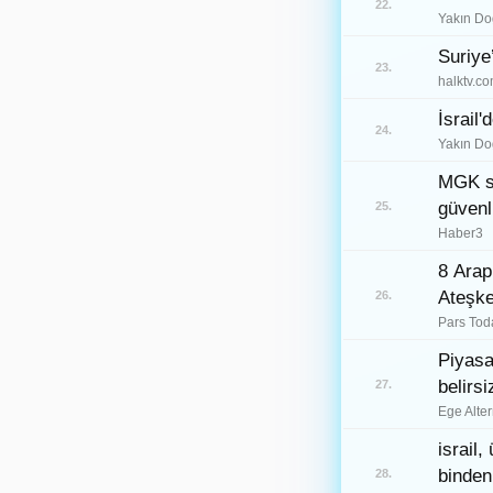
22.
Muş
49
Yakın Do
Suriye
Nevşehir
50
23.
halktv.co
Niğde
51
İsrail
24.
Ordu
Yakın Do
52
MGK so
Rize
53
güvenl
25.
Sakarya
54
Haber3
8 Arap 
Samsun
55
Ateşke
26.
Siirt
56
Pars Tod
Piyasa
Sinop
57
belirs
27.
Sivas
58
Ege Alter
Tekirdağ
israil
59
binden 
28.
Tokat
60