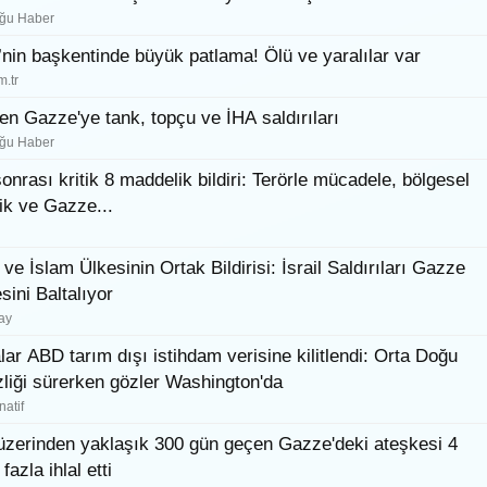
ğu Haber
’nin başkentinde büyük patlama! Ölü ve yaralılar var
m.tr
'den Gazze'ye tank, topçu ve İHA saldırıları
ğu Haber
nrası kritik 8 maddelik bildiri: Terörle mücadele, bölgesel
ik ve Gazze...
ve İslam Ülkesinin Ortak Bildirisi: İsrail Saldırıları Gazze
sini Baltalıyor
ay
lar ABD tarım dışı istihdam verisine kilitlendi: Orta Doğu
izliği sürerken gözler Washington'da
natif
, üzerinden yaklaşık 300 gün geçen Gazze'deki ateşkesi 4
fazla ihlal etti