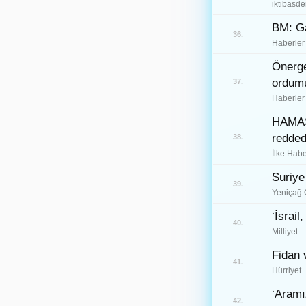
iktibasde
Batman
72
BM: Ga
36.
Şırnak
73
Haberler
Bartın
Önerge
74
ordumu
37.
Ardahan
75
Haberler
Iğdır
76
HAMAS'
redded
38.
Yalova
77
İlke Habe
Karabük
78
Suriye 
39.
Yeniçağ 
Kilis
79
‘İsrail
Osmaniye
40.
80
Milliyet
Düzce
81
Fidan 
41.
Hürriyet
‘Aramı
42.