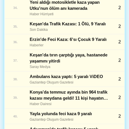
Yeni aldığı motosikletle kaza yapan
2
Utku'nun ölüm anı kamerada
34.
Haber Hürriyeti
Keşan'da Trafik Kazası: 1 Ölü, 9 Yaralı
2
35.
Son Dakika
Erzin'de Feci Kaza: 6'sı Çocuk 9 Yaralı
2
36.
Haberler
Keşan'da tırın çarptığı yaya, hastanede
2
yaşamını yitirdi
37.
Saray Medya
Ambulans kaza yaptı: 5 yaralı ViDEO
2
38.
Gaziantep Oluşum Gazetesi
Konya’da temmuz ayında bin 964 trafik
2
kazası meydana geldi! 11 kişi hayatını
39.
kaybetti
Haber Dairesi
Yayla yolunda feci kaza 9 yaralı
2
40.
Gaziantep Oluşum Gazetesi