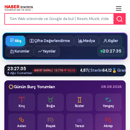
Akış
Çifte Değerlendirme
Medya
Kişiler
20:27:36
Kurumlar
Yayınlar
23:27:36
$
€
£
🥇
Dolar
47,61
Euro
54,87
Sterlin
64,12
Gram Altı
BIST KAPALI
13.779
▼ %0,14
8 Ağu Cumartesi
Günün Burç Yorumları
08.08.2026
Koç
Boğa
İkizler
Yengeç
Aslan
Başak
Terazi
Akrep