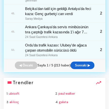
Şehrivan
Belçika'dan tatil için geldiği Antalya'da feci
2
kaza: Genç gurbetçi can verdi
48.
Saray Medya
Ankara Çankaya'da servis minibüsünün
2
tıra çarptığı trafik kazasında 1'i ağır 7
49.
yaralı
24 Saat Gazetesi Ankara
Ordu’da trafik kazası: Ulubey’de ağaca
2
çarpan otomobilin sürücüsü öldü
50.
24 Saat Gazetesi Ankara
◀ Önceki
Sayfa 1 / 5 (213 haber)
Sonraki ▶
Trendler
1.
ubisoft
2.
paul walker
3.
ali koç
4.
galata