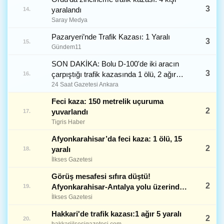
3
yaralandı
14.
Saray Medya
Pazaryeri’nde Trafik Kazası: 1 Yaralı
3
15.
Gündem11
SON DAKİKA: Bolu D-100'de iki aracın
3
çarpıştığı trafik kazasında 1 ölü, 2 ağır
16.
yaralı
24 Saat Gazetesi Ankara
Feci kaza: 150 metrelik uçuruma
2
yuvarlandı
17.
Tigris Haber
Afyonkarahisar’da feci kaza: 1 ölü, 15
2
yaralı
18.
İlkses Gazetesi
Görüş mesafesi sıfıra düştü!
2
Afyonkarahisar-Antalya yolu üzerinde
19.
13 araçlık zincirleme kaza
İlkses Gazetesi
Hakkari'de trafik kazası:1 ağır 5 yaralı
2
20.
hakkariilsesigazetesi.com