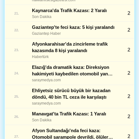
Kaynarca'da Trafik Kazası: 2 Yaralı
2
21.
Son Dakika
Gaziantep'te feci kaza: 5 kişi yaralandı
2
22.
Gaziantep Haber
Afyonkarahisar'da zincirleme trafik
2
kazasında 8 kişi yaralandı
23.
Habertürk
Elazığ'da dramatik kaza: Direksiyon
2
hakimiyeti kaybedilen otomobil yan
24.
yattı, 2 kişi yaralandı
saraymedya.com
Ehliyetsiz sürücü büyük bir kazadan
2
döndü, 40 bin TL ceza ile karşılaştı
25.
saraymedya.com
Manavgat'ta Trafik Kazası: 1 Yaralı
2
26.
Son Dakika
Afyon Sultandağı'nda feci kaza:
2
Otomobil şarampole devrildi, ölüler
27.