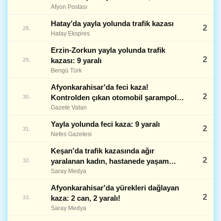
var!
Afyon Postası
Hatay’da yayla yolunda trafik kazası
2
28.
Hatay Ekspres
Erzin-Zorkun yayla yolunda trafik
2
kazası: 9 yaralı
29.
Bengü Türk
Afyonkarahisar'da feci kaza!
2
Kontrolden çıkan otomobil şarampole
30.
devrildi
Gazete Vatan
Yayla yolunda feci kaza: 9 yaralı
2
31.
Nefes Gazetesi
Keşan'da trafik kazasında ağır
2
yaralanan kadın, hastanede yaşam
32.
savaşını kaybetti
Saray Medya
Afyonkarahisar'da yürekleri dağlayan
2
kaza: 2 can, 2 yaralı!
33.
Saray Medya