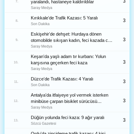
3
yaralandı, hastaneye kaldırıldılar
7.
Saray Medya
Kırıkkale'de Trafik Kazası: 5 Yaralı
3
8.
Son Dakika
Eskişehir'de dehşet: Hurdaya dönen
3
otomobilde sıkışan kadın, feci kazada can
9.
verdi
Saray Medya
Keşan'da yaşlı adam tır kurbanı: Yolun
3
karşısına geçerken feci kaza
10.
Saray Medya
Düzce'de Trafik Kazası: 4 Yaralı
3
11.
Son Dakika
Antalya'da itfaiyeye yol vermek isterken
3
minibüse çarpan bisiklet sürücüsü
12.
yaralandı
Saray Medya
Düğün yolunda feci kaza: 9 ağır yaralı
3
13.
Sözcü Gazetesi
Ordu'da zincirleme trafik kazası: 4 kişi