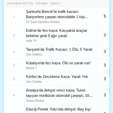
Güncellendi 20:27:31 · 213 haber · Sayfa 1
Şanlıurfa Birecik’te trafik kazası:
5
Bariyerlere çarpan otomobilde 1 kişi
1.
hayatını kaybetti
24 Saat Gazetesi Ankara
Edirne'de feci kaza: Kavşakta araçlar
3
birbirine girdi 9 ağır yaralı
2.
Halk TV
Tavşanlı'da Trafik Kazası: 1 Ölü, 5 Yaralı
3
3.
Son Dakika
Kütahya’da feci kaza: Ölü ve yaralı var!
3
4.
Haber 7
Körfez'de Zincirleme Kaza: Yaralı Yok
3
5.
Son Dakika
Antalya'da dehşet verici kaza: Turist
3
taşıyan minibüsle otomobil çarpıştı, 10
6.
yaralı
Saray Medya
Elazığ-Pertek Yolu'nda dehşet: Beş kişi