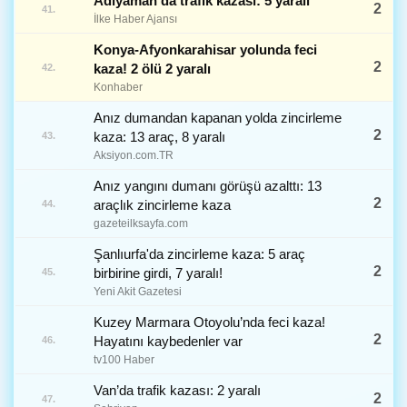
Adıyaman'da trafik kazası: 5 yaralı
2
41.
İlke Haber Ajansı
Konya-Afyonkarahisar yolunda feci
2
kaza! 2 ölü 2 yaralı
42.
Konhaber
Anız dumandan kapanan yolda zincirleme
2
kaza: 13 araç, 8 yaralı
43.
Aksiyon.com.TR
Anız yangını dumanı görüşü azalttı: 13
2
araçlık zincirleme kaza
44.
gazeteilksayfa.com
Şanlıurfa'da zincirleme kaza: 5 araç
2
birbirine girdi, 7 yaralı!
45.
Yeni Akit Gazetesi
Kuzey Marmara Otoyolu’nda feci kaza!
2
Hayatını kaybedenler var
46.
tv100 Haber
Van’da trafik kazası: 2 yaralı
2
47.