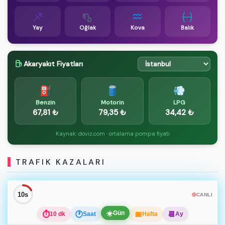
Yay
Oğlak
Kova
Balık
Akaryakıt Fiyatları
⛽
🛢️
💨
Benzin
Motorin
LPG
67,81 ₺
79,35 ₺
34,42 ₺
Kaynak: doviz.com · ortalama pompa fiyatı
TRAFIK KAZALARI
9s
CANLI
☀️
Gün
⏱
🕐
📅
📆
10 dk
Saat
Hafta
Ay