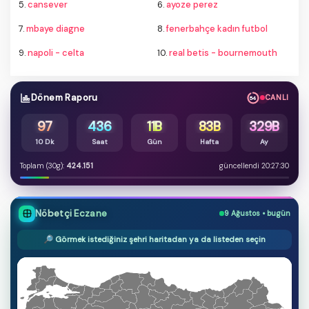
5.
cansever
6.
ayoze perez
7.
mbaye diagne
8.
fenerbahçe kadın futbol
9.
napoli - celta
10.
real betis - bournemouth
Dönem Raporu
CANLI
53
97
436
11B
83B
329B
10 Dk
Saat
Gün
Hafta
Ay
Toplam (30g):
424.151
güncellendi 20:27:30
Nöbetçi Eczane
9 Ağustos • bugün
🔎 Görmek istediğiniz şehri haritadan ya da listeden seçin