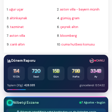
1.
uğur uçar
2.
aston villa - bayern münih
3.
altinkaynak
4.
gümüş gram
5.
tazminat
6.
çeyrek altın
7.
aston villa
8.
bloomberg
9.
canlı altın
10.
cuma hutbesi konusu
Dönem Raporu
CANLI
48
114
720
15B
79B
334B
10 Dk
Saat
Gün
Hafta
Ay
Toplam (30g):
428.035
güncellendi 13:54:32
Nöbetçi Eczane
7 Ağustos • bugün