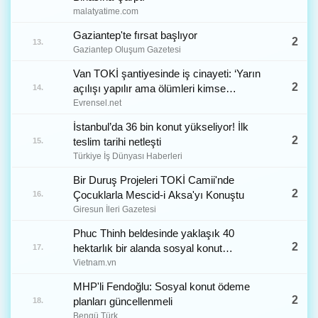
malatyatime.com
Gaziantep'te fırsat başlıyor
2
13.
Gaziantep Oluşum Gazetesi
Van TOKİ şantiyesinde iş cinayeti: ‘Yarın
2
açılışı yapılır ama ölümleri kimse
14.
konuşmaz’
Evrensel.net
İstanbul’da 36 bin konut yükseliyor! İlk
2
teslim tarihi netleşti
15.
Türkiye İş Dünyası Haberleri
Bir Duruş Projeleri TOKİ Camii'nde
2
Çocuklarla Mescid-i Aksa'yı Konuştu
16.
Giresun İleri Gazetesi
Phuc Thinh beldesinde yaklaşık 40
2
hektarlık bir alanda sosyal konut
17.
projesinin inşaatına yakında başlanacak.
Vietnam.vn
MHP'li Fendoğlu: Sosyal konut ödeme
2
planları güncellenmeli
18.
Bengü Türk