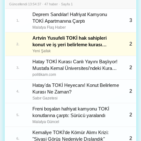
Güncellendi 13:54:37 · 47 haber · Sayfa 1
Deprem Sandılar! Hafriyat Kamyonu
3
TOKİ Apartmanına Çarptı
1.
Malatya Flaş Haber
Artvin Yusufeli TOKİ hak sahipleri
2
konut ve iş yeri belirleme kurası
2.
sonuçları isim listesi
Yeni Şafak
Hatay TOKİ Kurası Canlı Yayını Başlıyor!
2
Mustafa Kemal Üniversitesi’ndeki Kura
3.
Çekilişi Hangi Kanalda, Nasıl İzlenir?
politikam.com
Hatay'da TOKİ Heyecanı! Konut Belirleme
2
Kurası Ne Zaman?
4.
Sabır Gazetesi
Freni boşalan hafriyat kamyonu TOKİ
2
konutlarına çarptı: Sürücü yaralandı
5.
Malatya Güncel
Kemaliye TOKİ’de Kömür Alımı Krizi:
2
"Siyasi Görüş Nedeniyle Dışlandık"
6.