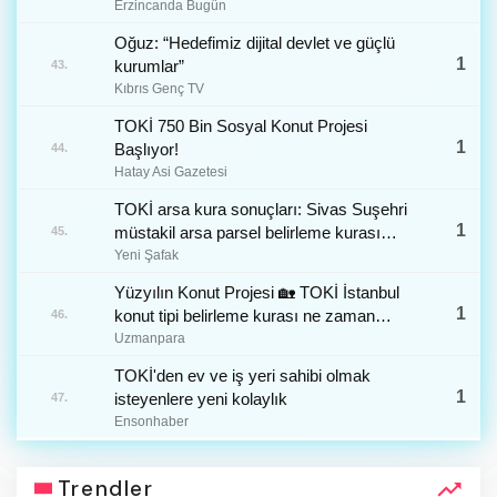
Açıklama
Erzincanda Bugün
Oğuz: “Hedefimiz dijital devlet ve güçlü
1
kurumlar”
43.
Kıbrıs Genç TV
TOKİ 750 Bin Sosyal Konut Projesi
1
Başlıyor!
44.
Hatay Asi Gazetesi
TOKİ arsa kura sonuçları: Sivas Suşehri
1
müstakil arsa parsel belirleme kurası
45.
çekiliş sonuçları isim listesi
Yeni Şafak
Yüzyılın Konut Projesi 🏡 TOKİ İstanbul
1
konut tipi belirleme kurası ne zaman
46.
çekilecek? 100.000 Konutlu TOKİ İstanbul
Uzmanpara
için kaçıncı kat, hangi yön, kaç odalı ve
TOKİ'den ev ve iş yeri sahibi olmak
kaç m2 ev hakkı için kura çekiliş tarihi
1
isteyenlere yeni kolaylık
47.
belli mi?
Ensonhaber
Trendler