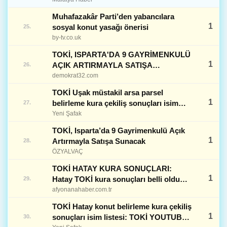
Muhafazakâr Parti’den yabancılara
1
sosyal konut yasağı önerisi
25.
by-tv.co.uk
TOKİ, ISPARTA'DA 9 GAYRİMENKULÜ
1
AÇIK ARTIRMAYLA SATIŞA
26.
SUNACAK
demokrat32.com
TOKİ Uşak müstakil arsa parsel
1
belirleme kura çekiliş sonuçları isim
27.
listesi | Özgün Haberler
Yeni Şafak
TOKİ, Isparta’da 9 Gayrimenkulü Açık
1
Artırmayla Satışa Sunacak
28.
ÖZYALVAÇ
TOKİ HATAY KURA SONUÇLARI:
1
Hatay TOKİ kura sonuçları belli oldu
29.
mu? Konut belirleme isim listesi
afyonanahaber.com.tr
yayımlandı mı?
TOKİ Hatay konut belirleme kura çekiliş
1
sonuçları isim listesi: TOKİ YOUTUBE
30.