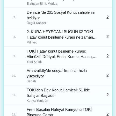
Erzincan Birlik Medya
Derince ’de 291 Sosyal Konut sahiplerini
2
bekliyor
7.
Özgür Kocaeli
2. KURA HEYECANI BUGÜN 💥 TOKİ
2
Hatay konut belirleme kurası ne zaman,
8.
saat kaçta, hangi kanalda canlı
Milliyet
yayınlanacak? 13 bin 289 Konutlu TOKİ
TOKİ Hatay konut belirleme kurası:
Hatay projesinde 1+1, 2+1, kat, yön konut
2
Altınözü, Dörtyol, Erzin, Kumlu, Hassa,
9.
belirleme kura çekiliş sonuçları ne zaman
Payas, Arsuz, Belen, İskenderun 500 bin
Yeni Şafak
açıklanacak?
konut kura çekiliş sonuçları isim listesi
Arnavutköy’de sosyal konutlar hızla
2
yükseliyor
10.
Sabah
TOKİ'den Dev Konut Hamlesi: 51 İlde
2
Satışlar Başladı!
11.
Konya Yenigün
Freni Boşalan Hafriyat Kamyonu TOKİ
2
Binasına Çarptı
12.