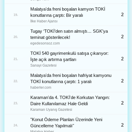
Malatya'da freni boşalan kamyon TOKİ
2
konutlarına çarptı: Bir yaralı
19.
İlke Haber Ajansı
Tugay ‘TOKİ’den satın almıştı… SGK’ya
2
teminat gösterilecek!
20.
egedesonsoz.com
TOKİ 540 gayrimenkulü satışa çıkarıyor:
2
İşte açık artırma şartları
21.
Sanayi Gazetesi
Malatya'da freni boşalan hafriyat kamyonu
2
TOKİ konutlarına çarptı: 1 yaralı
22.
haberler.com
Karaman'da 4. TOKİ'de Korkutan Yangın:
2
Daire Kullanılamaz Hale Geldi
23.
Karaman Uyanış Gazetesi
"Konut Ödeme Planları Üzerinde Yeni
2
Güncelleme Yapılmalı"
24.
Malatya Haber