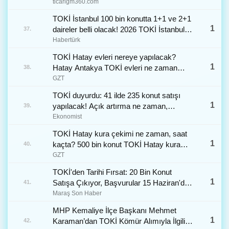
ticarigm360.com
TOKİ İstanbul 100 bin konutta 1+1 ve 2+1
1
daireler belli olacak! 2026 TOKİ İstanbul
37.
konut tipi belirleme kurası ne zaman
Habertürk
çekilecek?
TOKİ Hatay evleri nereye yapılacak?
1
Hatay Antakya TOKİ evleri ne zaman
38.
teslim edilecek?
GZT
TOKİ duyurdu: 41 ilde 235 konut satışı
1
yapılacak! Açık artırma ne zaman,
39.
başvuru şartları neler?
Ekonomist
TOKİ Hatay kura çekimi ne zaman, saat
1
kaçta? 500 bin konut TOKİ Hatay kura
40.
sonuçları isim listesi: Defne, Antakya
GZT
sosyal konut Projesi
TOKİ'den Tarihi Fırsat: 20 Bin Konut
1
Satışa Çıkıyor, Başvurular 15 Haziran'da -
41.
Maraş Son Haber
Maraş Son Haber
MHP Kemaliye İlçe Başkanı Mehmet
1
Karaman’dan TOKİ Kömür Alımıyla İlgili
42.