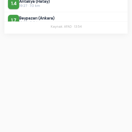
Beypazarı (Ankara)
1.7
19:25 · 8.0 km
Kaynak: AFAD ·
13:54
Sındırgı (Balıkesir)
0.8
19:24 · 6.6 km
Akşehir Gölü - [02.73 km] Sultandağı (Afyonkarahisar)
1.9
19:15 · 8.8 km
Doğanşehir (Malatya)
1.5
19:02 · 12.7 km
Yeşilova (Burdur)
1.1
18:54 · 7.0 km
Doğanşehir (Malatya)
1.2
18:49 · 10.4 km
Akçadağ (Malatya)
1.2
18:34 · 16.4 km
Sındırgı (Balıkesir)
0.8