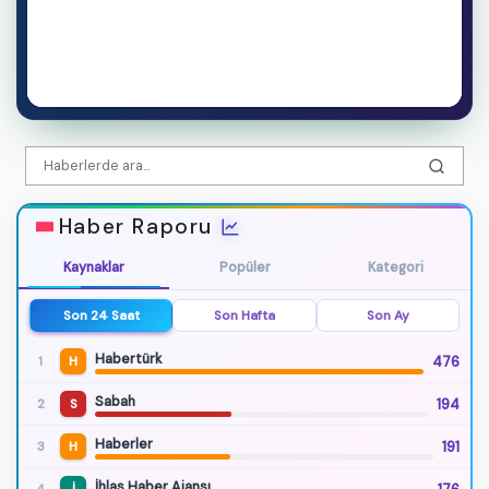
Haber Raporu
Kaynaklar
Popüler
Kategori
Son 24 Saat
Son Hafta
Son Ay
Habertürk
476
1
H
Sabah
194
2
S
Haberler
191
3
H
İhlas Haber Ajansı