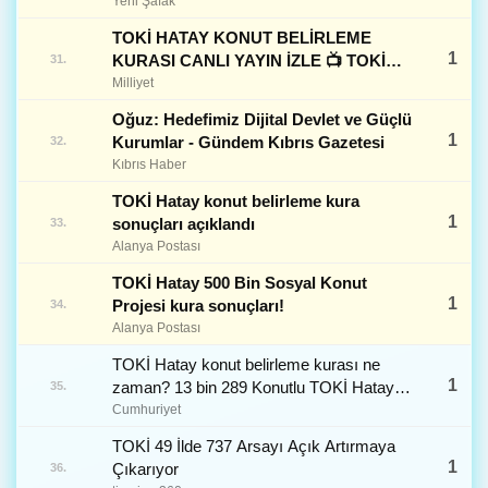
CANLI İZLE
Yeni Şafak
TOKİ HATAY KONUT BELİRLEME
1
KURASI CANLI YAYIN İZLE 📺 TOKİ
31.
YouTube kanalındaki Hatay konut tipi
Milliyet
kura sonuçları nasıl öğrenilir?
Oğuz: Hedefimiz Dijital Devlet ve Güçlü
1
Kurumlar - Gündem Kıbrıs Gazetesi
32.
Kıbrıs Haber
TOKİ Hatay konut belirleme kura
1
sonuçları açıklandı
33.
Alanya Postası
TOKİ Hatay 500 Bin Sosyal Konut
1
Projesi kura sonuçları!
34.
Alanya Postası
TOKİ Hatay konut belirleme kurası ne
1
zaman? 13 bin 289 Konutlu TOKİ Hatay
35.
konut kura sonuçları ne zaman
Cumhuriyet
açıklanacak?
TOKİ 49 İlde 737 Arsayı Açık Artırmaya
1
Çıkarıyor
36.