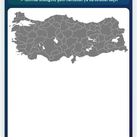
🔎 Görmek istediğiniz şehri haritadan ya da listeden seçin