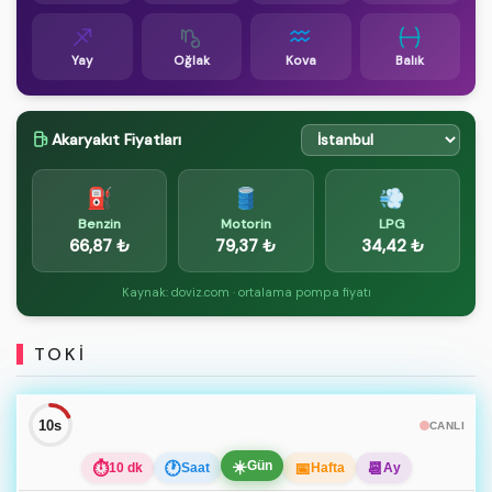
Yay
Oğlak
Kova
Balık
Akaryakıt Fiyatları
⛽
🛢️
💨
Benzin
Motorin
LPG
66,87 ₺
79,37 ₺
34,42 ₺
Kaynak: doviz.com · ortalama pompa fiyatı
TOKİ
9s
CANLI
☀️
Gün
⏱
🕐
📅
📆
10 dk
Saat
Hafta
Ay