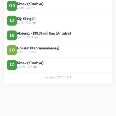
Simav (Kütahya)
0.9
21:35 · 7.0 km
Kiğı (Bingöl)
1.4
21:12 · 10.2 km
Akdeniz - [39.31 km] Kaş (Antalya)
1.8
21:08 · 10.0 km
Göksun (Kahramanmaraş)
2.0
20:31 · 11.7 km
Simav (Kütahya)
1.0
20:05 · 9.7 km
Simav (Kütahya)
2.4
Kaynak: AFAD ·
13:17
19:57 · 12.9 km
Simav (Kütahya)
2.5
19:54 · 12.1 km
Silifke (Mersin)
1.4
19:29 · 7.0 km