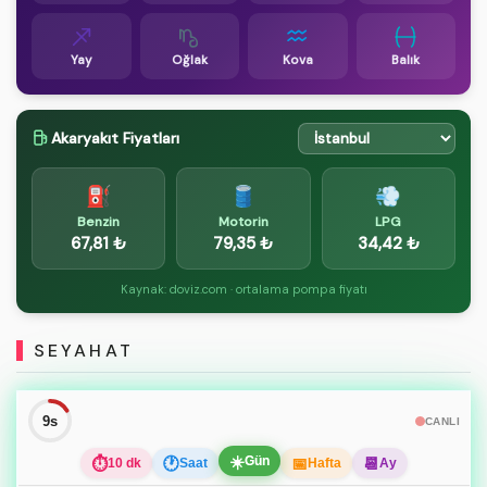
Yay
Oğlak
Kova
Balık
Akaryakıt Fiyatları
⛽
🛢️
💨
Benzin
Motorin
LPG
67,81 ₺
79,35 ₺
34,42 ₺
Kaynak: doviz.com · ortalama pompa fiyatı
SEYAHAT
9s
CANLI
☀️
Gün
⏱
🕐
📅
📆
10 dk
Saat
Hafta
Ay