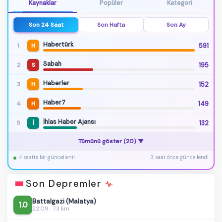
Kaynaklar
Popüler
Kategori
Son 24 Saat
Son Hafta
Son Ay
Habertürk
591
1
H
Sabah
195
2
S
Haberler
152
3
H
Haber7
149
4
H
Erdemli (Mersin)
1.3
22:56 · 7.1 km
İhlas Haber Ajansı
132
5
İ
Merkez (Bolu)
1.0
Tümünü göster (20) ▼
22:51 · 7.0 km
4 saatte bir güncellenir
3 saat önce güncellendi
Simav (Kütahya)
1.1
22:47 · 7.2 km
Son Depremler
Battalgazi (Malatya)
1.0
22:09 · 7.3 km