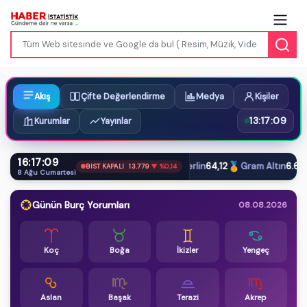
Akış
Çifte Değerlendirme
Medya
Kişiler
13:17:10
Kurumlar
Yayınlar
16:17:10
$
€
£
🥇
Dolar
47,61
Euro
54,87
Sterlin
64,12
Gram Altın
6.660,
BIST KAPALI
13.779
▼ %0,14
8 Ağu Cumartesi
Günün Burç Yorumları
08.08.2026
Koç
Boğa
İkizler
Yengeç
Aslan
Başak
Terazi
Akrep