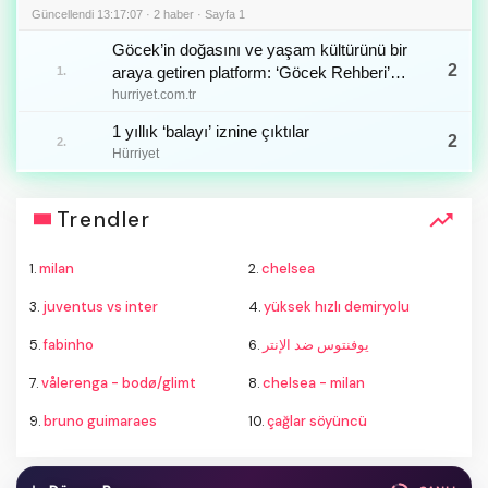
Güncellendi 13:17:07 · 2 haber · Sayfa 1
Göcek’in doğasını ve yaşam kültürünü bir
2
araya getiren platform: ‘Göcek Rehberi’
1.
yayın hayatına başladı
hurriyet.com.tr
1 yıllık ‘balayı’ iznine çıktılar
2
2.
Hürriyet
Trendler
1.
milan
2.
chelsea
3.
juventus vs inter
4.
yüksek hızlı demiryolu
5.
fabinho
6.
يوفنتوس ضد الإنتر
7.
vålerenga - bodø/glimt
8.
chelsea - milan
9.
bruno guimaraes
10.
çağlar söyüncü