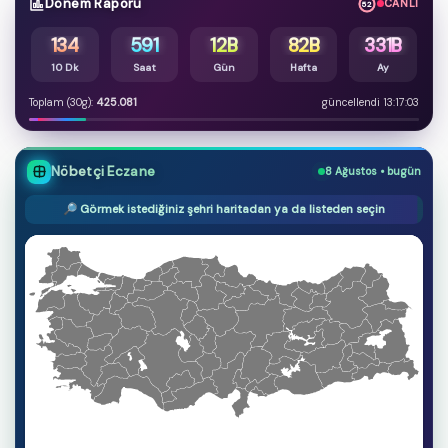
Dönem Raporu
CANLI
51
134
591
12B
82B
331B
10 Dk
Saat
Gün
Hafta
Ay
Toplam (30g):
425.081
güncellendi 13:17:03
Nöbetçi Eczane
8 Ağustos • bugün
🔎 Görmek istediğiniz şehri haritadan ya da listeden seçin