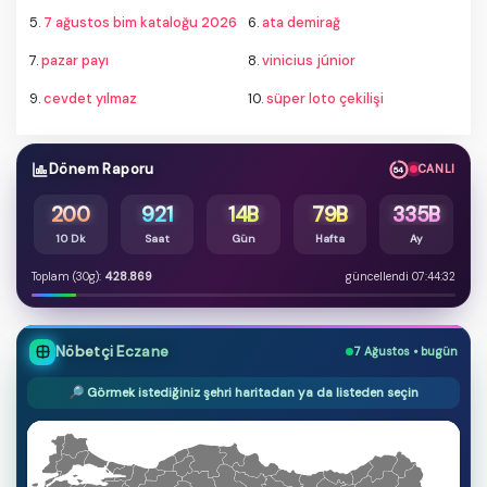
5.
7 ağustos bim kataloğu 2026
6.
ata demirağ
7.
pazar payı
8.
vinicius júnior
9.
cevdet yılmaz
10.
süper loto çekilişi
Dönem Raporu
CANLI
54
200
921
14B
79B
335B
10 Dk
Saat
Gün
Hafta
Ay
Toplam (30g):
428.869
güncellendi 07:44:32
Nöbetçi Eczane
7 Ağustos • bugün
🔎 Görmek istediğiniz şehri haritadan ya da listeden seçin