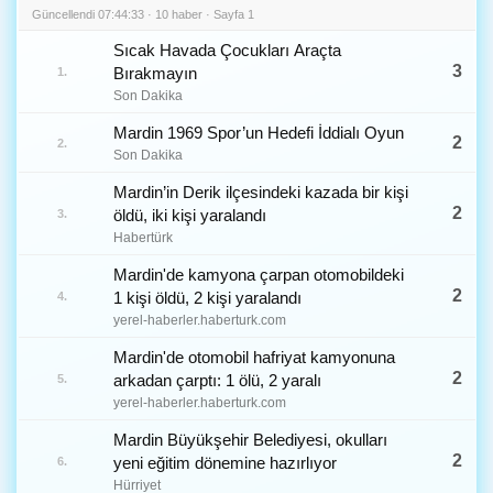
Güncellendi 07:44:33 · 10 haber · Sayfa 1
Sıcak Havada Çocukları Araçta
3
Bırakmayın
1.
Son Dakika
Mardin 1969 Spor’un Hedefi İddialı Oyun
2
2.
Son Dakika
Mardin’in Derik ilçesindeki kazada bir kişi
2
öldü, iki kişi yaralandı
3.
Habertürk
Mardin'de kamyona çarpan otomobildeki
2
1 kişi öldü, 2 kişi yaralandı
4.
yerel-haberler.haberturk.com
Mardin'de otomobil hafriyat kamyonuna
2
arkadan çarptı: 1 ölü, 2 yaralı
5.
yerel-haberler.haberturk.com
Mardin Büyükşehir Belediyesi, okulları
2
yeni eğitim dönemine hazırlıyor
6.
Hürriyet