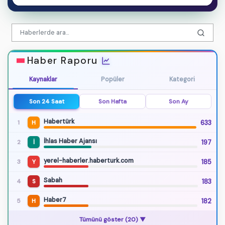
Haber Raporu
Kaynaklar
Popüler
Kategori
Son 24 Saat
Son Hafta
Son Ay
Habertürk
633
1
H
İhlas Haber Ajansı
197
2
İ
yerel-haberler.haberturk.com
185
3
Y
Sabah
183
4
S
Haber7
182
5
H
Akşehir Gölü - [02.73 km] Sultandağı (Afyonkarahisar)
1.9
19:15 · 8.8 km
Tümünü göster (20) ▼