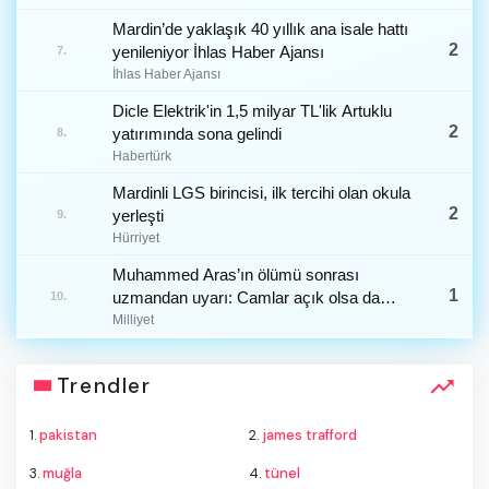
Mardin’de yaklaşık 40 yıllık ana isale hattı
2
yenileniyor İhlas Haber Ajansı
7.
İhlas Haber Ajansı
Dicle Elektrik'in 1,5 milyar TL'lik Artuklu
2
yatırımında sona gelindi
8.
Habertürk
Mardinli LGS birincisi, ilk tercihi olan okula
2
yerleşti
9.
Hürriyet
Muhammed Aras’ın ölümü sonrası
1
uzmandan uyarı: Camlar açık olsa da
10.
araç içi fırına dönüyor
Milliyet
Trendler
1.
pakistan
2.
james trafford
3.
muğla
4.
tünel