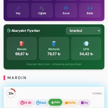
Yay
Oğlak
Kova
Balık
Akaryakıt Fiyatları
⛽
🛢️
💨
Benzin
Motorin
LPG
66,87 ₺
79,37 ₺
34,42 ₺
Kaynak: doviz.com · ortalama pompa fiyatı
MARDIN
10s
CANLI
☀️
Gün
⏱
🕐
📅
📆
10 dk
Saat
Hafta
Ay