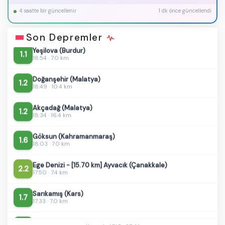
4 saatte bir güncellenir
1 dk önce güncellendi
Doğanşehir (Malatya)
1.5
19:02 · 12.7 km
Son Depremler
Yeşilova (Burdur)
1.1
18:54 · 7.0 km
Doğanşehir (Malatya)
1.2
18:49 · 10.4 km
Akçadağ (Malatya)
1.2
18:34 · 16.4 km
Göksun (Kahramanmaraş)
1.6
18:03 · 7.0 km
Ege Denizi - [15.70 km] Ayvacık (Çanakkale)
2.2
17:50 · 7.4 km
Sarıkamış (Kars)
1.7
17:33 · 7.0 km
Sındırgı (Balıkesir)
1.6
17:30 · 6.7 km