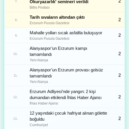
2
Okuryazarlık' semineri verildi
7.
Bitlis Postası
Tarih sıvaların altından çıktı
2
8.
Erzurum Pusula Gazetesi
Mahalle yolları sıcak asfaltla buluşuyor
2
9.
Erzurum Pusula Gazetesi
Alanyaspor’un Erzurum kampı
2
tamamlandı
10.
Yeni Alanya
Alanyaspor’un Erzurum provası golsüz
2
tamamlandı
11.
Yeni Alanya
Erzurum Adliyesi’nde yangın: 2 kişi
2
dumandan etkilendi İhlas Haber Ajansı
12.
İhlas Haber Ajansı
12 yaşındaki çocuk hafriyat alınan gölette
2
boğuldu
13.
Cumhuriyet