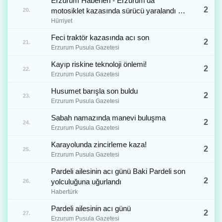
Erzurum Haberleri - Erzurum'da
2
motosiklet kazasında sürücü yaralandı -
20.
Yerel Haberler
Hürriyet
Feci traktör kazasında acı son
2
21.
Erzurum Pusula Gazetesi
Kayıp riskine teknoloji önlemi!
2
22.
Erzurum Pusula Gazetesi
Husumet barışla son buldu
2
23.
Erzurum Pusula Gazetesi
Sabah namazında manevi buluşma
2
24.
Erzurum Pusula Gazetesi
Karayolunda zincirleme kaza!
2
25.
Erzurum Pusula Gazetesi
Pardeli ailesinin acı günü Baki Pardeli son
2
yolculuğuna uğurlandı
26.
Habertürk
Pardeli ailesinin acı günü
2
27.
Erzurum Pusula Gazetesi