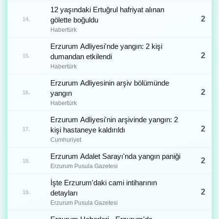
12 yaşındaki Ertuğrul hafriyat alınan
2
gölette boğuldu
14.
Habertürk
Erzurum Adliyesi'nde yangın: 2 kişi
2
dumandan etkilendi
15.
Habertürk
Erzurum Adliyesinin arşiv bölümünde
2
yangın
16.
Habertürk
Erzurum Adliyesi'nin arşivinde yangın: 2
2
kişi hastaneye kaldırıldı
17.
Cumhuriyet
Erzurum Adalet Sarayı'nda yangın paniği
2
18.
Erzurum Pusula Gazetesi
İşte Erzurum'daki cami intiharının
2
detayları
19.
Erzurum Pusula Gazetesi