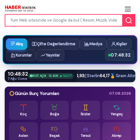
Akış
Çifte Değerlendirme
Medya
Kişiler
07:48:33
Kurumlar
Yayınlar
10:48:33
$
€
£
🥇
Dolar
47,59
Euro
54,93
Sterlin
64,17
Gram Altın
6.57
BIST AÇIK
13.905
▲ %0,77
7 Ağu Cuma
Günün Burç Yorumları
07.08.2026
Koç
Boğa
İkizler
Yengeç
Aslan
Başak
Terazi
Akrep