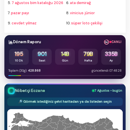
5.
7 ağustos bim kataloğu 2026
6.
ata demirağ
7.
pazar payı
8.
vinicius júnior
9.
cevdet yılmaz
10.
süper loto çekilişi
Dönem Raporu
CANLI
53
195
901
14B
79B
335B
10 Dk
Saat
Gün
Hafta
Ay
Toplam (30g):
428.868
güncellendi 07:48:28
Nöbetçi Eczane
7 Ağustos • bugün
🔎 Görmek istediğiniz şehri haritadan ya da listeden seçin