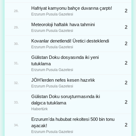
Hafriyat kamyonu bahçe duvarına çarptı!
2
28.
Erzurum Pusula Gazetesi
Meteoroloji haftalık hava tahmini
2
29.
Erzurum Pusula Gazetesi
Kovanlar denetlendi! Üretici desteklendi
2
30.
Erzurum Pusula Gazetesi
Gülistan Doku dosyasında iki yeni
2
tutuklama
31.
Erzurum Pusula Gazetesi
JÖH'lerden nefes kesen hazırlık
2
32.
Erzurum Pusula Gazetesi
Gülistan Doku soruşturmasında iki
2
dalgıca tutuklama
33.
Habertürk
Erzurum'da hububat rekoltesi 500 bin tonu
2
aşacak!
34.
Erzurum Pusula Gazetesi