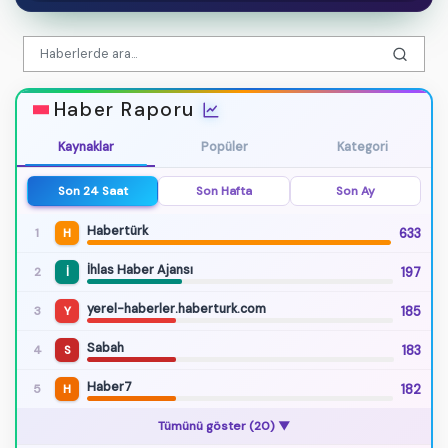
Haber Raporu
Kaynaklar
Popüler
Kategori
Son 24 Saat
Son Hafta
Son Ay
Habertürk
633
1
H
İhlas Haber Ajansı
197
2
İ
yerel-haberler.haberturk.com
185
3
Y
Sabah
183
4
S
Haber7
182
5
H
Tümünü göster (20) ▼
Akşehir Gölü - [02.73 km] Sultandağı (Afyonkarahisar)
1.9
19:15 · 8.8 km