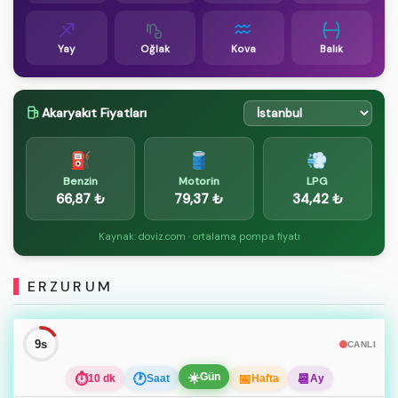
Yay
Oğlak
Kova
Balık
Akaryakıt Fiyatları
⛽
🛢️
💨
Benzin
Motorin
LPG
66,87 ₺
79,37 ₺
34,42 ₺
Kaynak: doviz.com · ortalama pompa fiyatı
ERZURUM
8s
CANLI
☀️
Gün
⏱
🕐
📅
📆
10 dk
Saat
Hafta
Ay