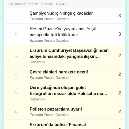
Güncellendi 07:48:29 · 47 haber · Sayfa 1
Şampiyonluk için ringe çıkacaklar
3
1.
Erzurum Pusula Gazetesi
Resmi Gazete'de yayımlandı! Yeşil
3
pasaportla ilgili kritik karar
2.
Erzurum Pusula Gazetesi
Erzurum Cumhuriyet Başsavcılığı'ndan
2
adliye binasındaki yangına ilişkin
3.
açıklama
Habertürk
Çevre ekipleri harekete geçti!
2
4.
Erzurum Pusula Gazetesi
Dere yatağında oluşan gölet
2
Ertuğrul'un mezar oldu Halı saha maçı
5.
sonrası serinlemek için girdiği göletten
Habertürk
cenazesi çıktı
Polisten pazarcılara uyarı!
2
6.
Erzurum Pusula Gazetesi
Erzurum'da polise 'Finansal