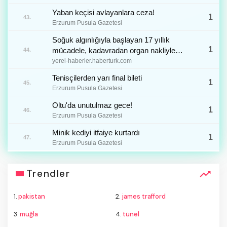
Yaban keçisi avlayanlara ceza!
1
43.
Erzurum Pusula Gazetesi
Soğuk algınlığıyla başlayan 17 yıllık
1
mücadele, kadavradan organ nakliyle
44.
sona erdi
yerel-haberler.haberturk.com
Tenisçilerden yarı final bileti
1
45.
Erzurum Pusula Gazetesi
Oltu'da unutulmaz gece!
1
46.
Erzurum Pusula Gazetesi
Minik kediyi itfaiye kurtardı
1
47.
Erzurum Pusula Gazetesi
Trendler
1.
pakistan
2.
james trafford
3.
muğla
4.
tünel