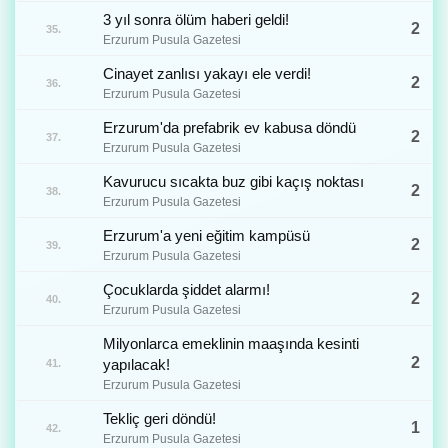
3 yıl sonra ölüm haberi geldi!
2
35.
Erzurum Pusula Gazetesi
Cinayet zanlısı yakayı ele verdi!
2
36.
Erzurum Pusula Gazetesi
Erzurum'da prefabrik ev kabusa döndü
2
37.
Erzurum Pusula Gazetesi
Kavurucu sıcakta buz gibi kaçış noktası
2
38.
Erzurum Pusula Gazetesi
Erzurum'a yeni eğitim kampüsü
2
39.
Erzurum Pusula Gazetesi
Çocuklarda şiddet alarmı!
2
40.
Erzurum Pusula Gazetesi
Milyonlarca emeklinin maaşında kesinti
2
yapılacak!
41.
Erzurum Pusula Gazetesi
Tekliç geri döndü!
1
42.
Erzurum Pusula Gazetesi